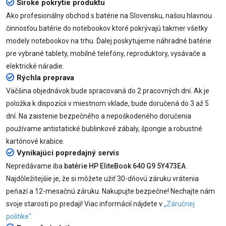
Široké pokrytie produktu
Ako profesionálny obchod s batérie na Slovensku, našou hlavnou
činnosťou batérie do notebookov ktoré pokrývajú takmer všetky
modely notebookov na trhu. Ďalej poskytujeme náhradné batérie
pre vybrané tablety, mobilné telefóny, reproduktory, vysávače a
elektrické náradie.
Rýchla preprava
Väčšina objednávok bude spracovaná do 2 pracovných dní. Ak je
položka k dispozícii v miestnom vklade, bude doručená do 3 až 5
dní. Na zaistenie bezpečného a nepoškodeného doručenia
používame antistatické bublinkové zábaly, špongie a robustné
kartónové krabice.
Vynikajúci popredajný servis
Nepredávame iba
batérie HP EliteBook 640 G9 5Y473EA
.
Najdôležitejšie je, že si môžete užiť 30-dňovú záruku vrátenia
peňazí a 12-mesačnú záruku. Nakupujte bezpečne! Nechajte nám
svoje starosti po predaji! Viac informácií nájdete v
„Záručnej
politike“
.