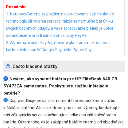
Poznámka:
1. NotebookBateria.sk používa na spracovanie vašich platieb
technológiu šifrovania servera, takže sa nemusíte báť úniku
svojich osobných údajov, a vaše spracovanie platieb je úplne
zabezpečené prostredníctvom služby PayPal.
2. Ak nemáte účet PayPal, môžete platiť priamo kreditnou
kartou alebo použiť Google Pay alebo Apple Pay.
Často kladené otázky
Neviem, ako vymeniť
batéria pre HP EliteBook 640 G9
5Y473EA
samostatne. Poskytujete službu inštalácie
batérie?
Ospravedlňujeme sa, ale momentálne neponúkame službu
inštalácie batérie. Ak si nie ste istí procesom výmeny, kontaktujte
náš zákaznícky servis a požiadajte o odkaz na inštalačné video
batérie. Okrem toho, ak je zakúpená batérie interná, pri objednávke