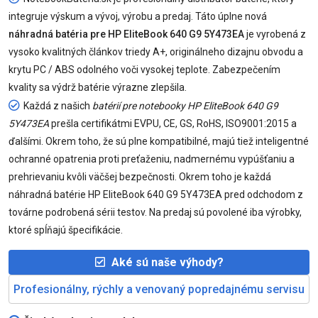
integruje výskum a vývoj, výrobu a predaj. Táto úplne nová
náhradná batéria pre HP EliteBook 640 G9 5Y473EA
je vyrobená z
vysoko kvalitných článkov triedy A+, originálneho dizajnu obvodu a
krytu PC / ABS odolného voči vysokej teplote. Zabezpečením
kvality sa výdrž batérie výrazne zlepšila.
Každá z našich
batérií pre notebooky HP EliteBook 640 G9
5Y473EA
prešla certifikátmi EVPU, CE, GS, RoHS, ISO9001:2015 a
ďalšími. Okrem toho, že sú plne kompatibilné, majú tiež inteligentné
ochranné opatrenia proti preťaženiu, nadmernému vypúšťaniu a
prehrievaniu kvôli väčšej bezpečnosti. Okrem toho je každá
náhradná batérie HP EliteBook 640 G9 5Y473EA pred odchodom z
továrne podrobená sérii testov. Na predaj sú povolené iba výrobky,
ktoré spĺňajú špecifikácie.
Aké sú naše výhody?
Profesionálny, rýchly a venovaný popredajnému servisu