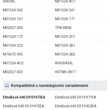
RH03XL
M01524-AC1
M01524-542
M01524-541
M01524-1D1
M01524-171
M02027-005
TPN-DB0B
M01524-172
M01524-2C1
M01524-2C2
M01524-2B1
M73472-005
M01524-2B2
M01524-AC2
RH03045XL
M02027-002
HSTNN-OB1T
Kompatibilné s nasledujúcimi zariadeniami
EliteBook 640 G9 5Y473EA
EliteBook 640 G9 5Y471EA
EliteBook 640 G9 5Y472EA
EliteBook 640 G9 5Y4G3EA