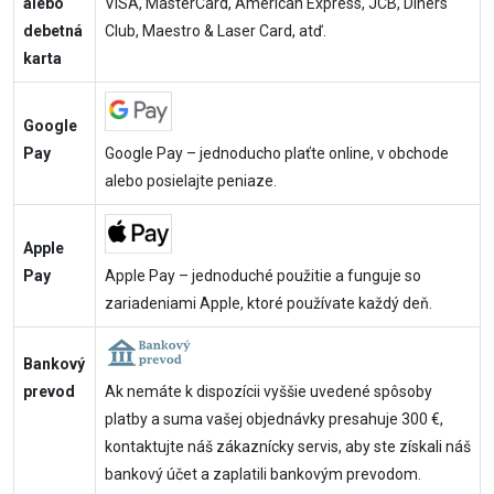
alebo
VISA, MasterCard, American Express, JCB, Diners
debetná
Club, Maestro & Laser Card, atď.
karta
Google
Pay
Google Pay – jednoducho plaťte online, v obchode
alebo posielajte peniaze.
Apple
Pay
Apple Pay – jednoduché použitie a funguje so
zariadeniami Apple, ktoré používate každý deň.
Bankový
prevod
Ak nemáte k dispozícii vyššie uvedené spôsoby
platby a suma vašej objednávky presahuje 300 €,
kontaktujte náš zákaznícky servis, aby ste získali náš
bankový účet a zaplatili bankovým prevodom.