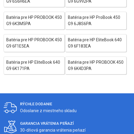
G9 6S6H6EA
G9 6G992PA
Batéria pre HP PROBOOK 450
Batéria pre HP ProBook 450
G9 6K3M5PA
G9 6J8S6PA
Batéria pre HP PROBOOK 450
Batéria pre HP EliteBook 640
G9 6F1E5EA
G9 6F183EA
Batéria pre HP EliteBook 640
Batéria pre HP PROBOOK 450
G9 6K171PA
G9 6K4D3PA
RÝCHLE DODANIE
Odoslanie z miestneho skladu
GARANCIA VRÁTENIA PEŇAZÍ
30-dňová garancia vrátenia peňazí