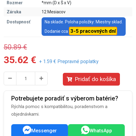
Rozmer
*mm (D x Š x V)
Záruka
12 Mesiacov
Dostupnosť
Na sklade. Poloha položky: Miestny sklad.
3-5 pracovných dní
Dodanie cca
50.89 €
35.62 €
+ 1.59 € Prepravné poplatky
Pridať do košíka
Potrebujete poradiť s výberom batérie?
Rýchla pomoc s kompatibilitou, poradenstvom a
objednávkami.
Messenger
WhatsApp