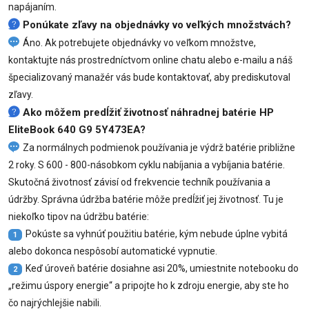
napájaním.
Ponúkate zľavy na objednávky vo veľkých množstvách?
Áno. Ak potrebujete objednávky vo veľkom množstve,
kontaktujte nás prostredníctvom online chatu alebo e-mailu a náš
špecializovaný manažér vás bude kontaktovať, aby prediskutoval
zľavy.
Ako môžem predĺžiť životnosť náhradnej batérie HP
EliteBook 640 G9 5Y473EA?
Za normálnych podmienok používania je výdrž batérie približne
2 roky. S 600 - 800-násobkom cyklu nabíjania a vybíjania batérie.
Skutočná životnosť závisí od frekvencie techník používania a
údržby. Správna údržba batérie môže predĺžiť jej životnosť. Tu je
niekoľko tipov na údržbu batérie:
Pokúste sa vyhnúť použitiu batérie, kým nebude úplne vybitá
1
alebo dokonca nespôsobí automatické vypnutie.
Keď úroveň batérie dosiahne asi 20%, umiestnite notebooku do
2
„režimu úspory energie“ a pripojte ho k zdroju energie, aby ste ho
čo najrýchlejšie nabili.