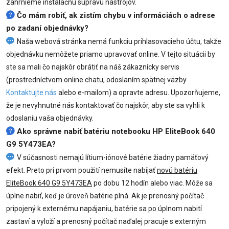
zahrnieme inštalačnú súpravu nástrojov.
Čo mám robiť, ak zistím chybu v informáciách o adrese
po zadaní objednávky?
Naša webová stránka nemá funkciu prihlasovacieho účtu, takže
objednávku nemôžete priamo upravovať online. V tejto situácii by
ste sa mali čo najskôr obrátiť na náš zákaznícky servis
(prostredníctvom online chatu, odoslaním spätnej väzby
Kontaktujte nás
alebo e-mailom) a opravte adresu. Upozorňujeme,
že je nevyhnutné nás kontaktovať čo najskôr, aby ste sa vyhli k
odoslaniu vaša objednávky.
Ako správne nabiť batériu notebooku HP EliteBook 640
G9 5Y473EA?
V súčasnosti nemajú lítium-iónové batérie žiadny pamäťový
efekt. Preto pri prvom použití nemusíte nabíjať
novú batériu
EliteBook 640 G9 5Y473EA
po dobu 12 hodín alebo viac. Môže sa
úplne nabiť, keď je úroveň batérie plná. Ak je prenosný počítač
pripojený k externému napájaniu, batérie sa po úplnom nabití
zastaví a vyloží a prenosný počítač naďalej pracuje s externým