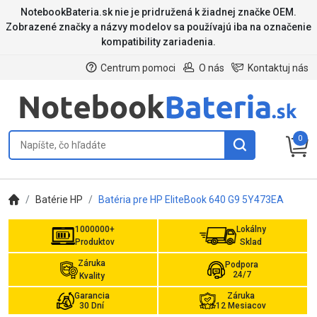
NotebookBateria.sk nie je pridružená k žiadnej značke OEM.
Zobrazené značky a názvy modelov sa používajú iba na označenie
kompatibility zariadenia.
Centrum pomoci
O nás
Kontaktuj nás
0
Batérie HP
Batéria pre HP EliteBook 640 G9 5Y473EA
1000000+
Lokálny
Produktov
Sklad
Záruka
Podpora
24/7
Kvality
Garancia
Záruka
30 Dní
12 Mesiacov