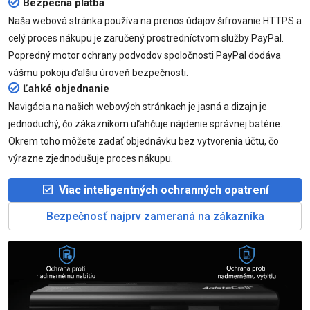
Bezpečná platba
Naša webová stránka používa na prenos údajov šifrovanie HTTPS a
celý proces nákupu je zaručený prostredníctvom služby PayPal.
Popredný motor ochrany podvodov spoločnosti PayPal dodáva
vášmu pokoju ďalšiu úroveň bezpečnosti.
Ľahké objednanie
Navigácia na našich webových stránkach je jasná a dizajn je
jednoduchý, čo zákazníkom uľahčuje nájdenie správnej batérie.
Okrem toho môžete zadať objednávku bez vytvorenia účtu, čo
výrazne zjednodušuje proces nákupu.
Viac inteligentných ochranných opatrení
Bezpečnosť najprv zameraná na zákazníka