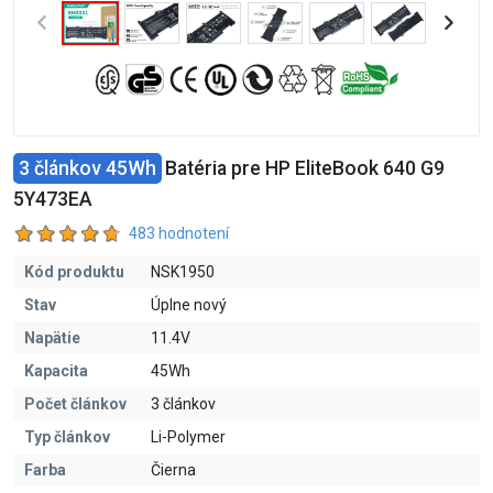
3 článkov 45Wh
Batéria pre HP EliteBook 640 G9
5Y473EA
483 hodnotení
Kód produktu
NSK1950
Stav
Úplne nový
Napätie
11.4V
Kapacita
45Wh
Počet článkov
3 článkov
Typ článkov
Li-Polymer
Farba
Čierna