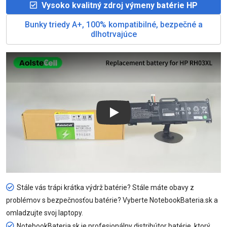
Vysoko kvalitný zdroj výmeny batérie HP
Bunky triedy A+, 100% kompatibilné, bezpečné a
dlhotrvajúce
Play
Stále vás trápi krátka výdrž batérie? Stále máte obavy z
problémov s bezpečnosťou batérie? Vyberte NotebookBateria.sk a
omladzujte svoj laptopy.
NotebookBateria.sk je profesionálny distribútor batérie, ktorý