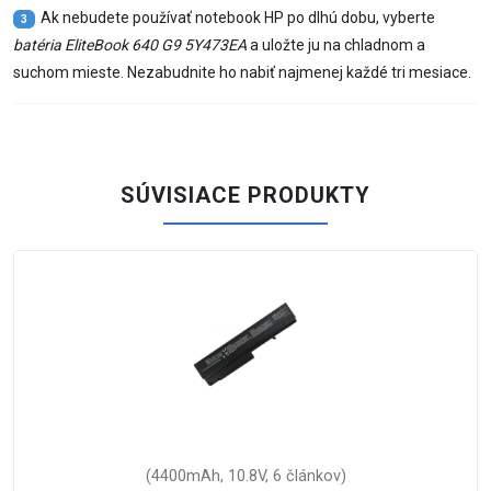
Ak nebudete používať notebook HP po dlhú dobu, vyberte
3
batéria EliteBook 640 G9 5Y473EA
a uložte ju na chladnom a
suchom mieste. Nezabudnite ho nabiť najmenej každé tri mesiace.
SÚVISIACE PRODUKTY
(41.9Wh, 11.55V, 3 článkov)