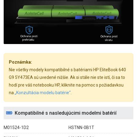
Poznámka:
Nie všetky modely kompatibilné s batériami HP EliteBook 640
G9 5Y473EA sú uvedené nižšie. Ak si stále nie ste istí, či sa to
hodí pre váš notebooku HP, kliknite na pomoc s požiadavkou
na
„Konzultácia modelu batérie“
.
Kompatibilné s nasledujúcimi modelmi batérií
M01524-1D2
HSTNN-0B1T