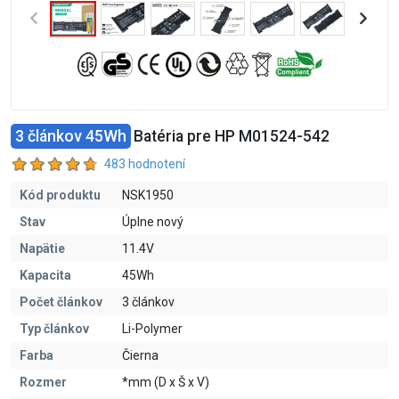
3 článkov 45Wh
Batéria pre HP M01524-542
483 hodnotení
Kód produktu
NSK1950
Stav
Úplne nový
Napätie
11.4V
Kapacita
45Wh
Počet článkov
3 článkov
Typ článkov
Li-Polymer
Farba
Čierna
Rozmer
*mm (D x Š x V)