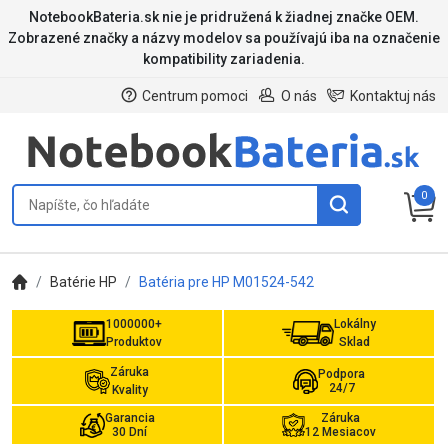
NotebookBateria.sk nie je pridružená k žiadnej značke OEM.
Zobrazené značky a názvy modelov sa používajú iba na označenie
kompatibility zariadenia.
Centrum pomoci
O nás
Kontaktuj nás
0
Batérie HP
Batéria pre HP M01524-542
1000000+
Lokálny
Produktov
Sklad
Záruka
Podpora
24/7
Kvality
Garancia
Záruka
30 Dní
12 Mesiacov