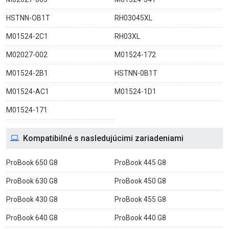
HSTNN-OB1T
RH03045XL
M01524-2C1
RH03XL
M02027-002
M01524-172
M01524-2B1
HSTNN-0B1T
M01524-AC1
M01524-1D1
M01524-171
Kompatibilné s nasledujúcimi zariadeniami
ProBook 650 G8
ProBook 445 G8
ProBook 630 G8
ProBook 450 G8
ProBook 430 G8
ProBook 455 G8
ProBook 640 G8
ProBook 440 G8