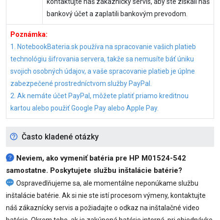
kontaktujte náš zákaznícky servis, aby ste získali náš
bankový účet a zaplatili bankovým prevodom.
Poznámka:
1. NotebookBateria.sk používa na spracovanie vašich platieb
technológiu šifrovania servera, takže sa nemusíte báť úniku
svojich osobných údajov, a vaše spracovanie platieb je úplne
zabezpečené prostredníctvom služby PayPal.
2. Ak nemáte účet PayPal, môžete platiť priamo kreditnou
kartou alebo použiť Google Pay alebo Apple Pay.
Často kladené otázky
Neviem, ako vymeniť
batéria pre HP M01524-542
samostatne. Poskytujete službu inštalácie batérie?
Ospravedlňujeme sa, ale momentálne neponúkame službu
inštalácie batérie. Ak si nie ste istí procesom výmeny, kontaktujte
náš zákaznícky servis a požiadajte o odkaz na inštalačné video
batérie. Okrem toho, ak je zakúpená batérie interná, pri objednávke