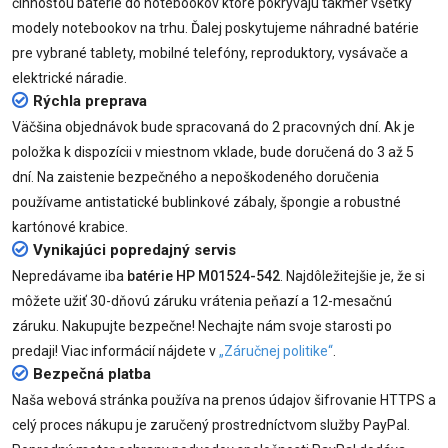
činnosťou batérie do notebookov ktoré pokrývajú takmer všetky
modely notebookov na trhu. Ďalej poskytujeme náhradné batérie
pre vybrané tablety, mobilné telefóny, reproduktory, vysávače a
elektrické náradie.
Rýchla preprava
Väčšina objednávok bude spracovaná do 2 pracovných dní. Ak je
položka k dispozícii v miestnom vklade, bude doručená do 3 až 5
dní. Na zaistenie bezpečného a nepoškodeného doručenia
používame antistatické bublinkové zábaly, špongie a robustné
kartónové krabice.
Vynikajúci popredajný servis
Nepredávame iba
batérie HP M01524-542
. Najdôležitejšie je, že si
môžete užiť 30-dňovú záruku vrátenia peňazí a 12-mesačnú
záruku. Nakupujte bezpečne! Nechajte nám svoje starosti po
predaji! Viac informácií nájdete v
„Záručnej politike“
.
Bezpečná platba
Naša webová stránka používa na prenos údajov šifrovanie HTTPS a
celý proces nákupu je zaručený prostredníctvom služby PayPal.