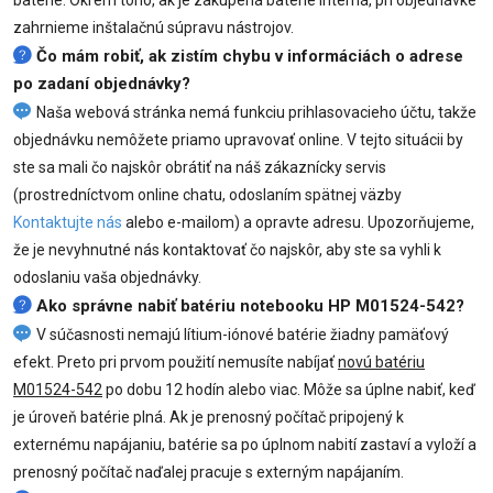
zahrnieme inštalačnú súpravu nástrojov.
Čo mám robiť, ak zistím chybu v informáciách o adrese
po zadaní objednávky?
Naša webová stránka nemá funkciu prihlasovacieho účtu, takže
objednávku nemôžete priamo upravovať online. V tejto situácii by
ste sa mali čo najskôr obrátiť na náš zákaznícky servis
(prostredníctvom online chatu, odoslaním spätnej väzby
Kontaktujte nás
alebo e-mailom) a opravte adresu. Upozorňujeme,
že je nevyhnutné nás kontaktovať čo najskôr, aby ste sa vyhli k
odoslaniu vaša objednávky.
Ako správne nabiť batériu notebooku HP M01524-542?
V súčasnosti nemajú lítium-iónové batérie žiadny pamäťový
efekt. Preto pri prvom použití nemusíte nabíjať
novú batériu
M01524-542
po dobu 12 hodín alebo viac. Môže sa úplne nabiť, keď
je úroveň batérie plná. Ak je prenosný počítač pripojený k
externému napájaniu, batérie sa po úplnom nabití zastaví a vyloží a
prenosný počítač naďalej pracuje s externým napájaním.