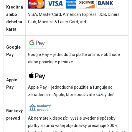
Kreditná
alebo
VISA, MasterCard, American Express, JCB, Diners
debetná
Club, Maestro & Laser Card, atď.
karta
Google
Pay
Google Pay – jednoducho plaťte online, v obchode
alebo posielajte peniaze.
Apple
Pay
Apple Pay – jednoduché použitie a funguje so
zariadeniami Apple, ktoré používate každý deň.
Bankový
prevod
Ak nemáte k dispozícii vyššie uvedené spôsoby
platby a suma vašej objednávky presahuje 300 €,