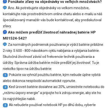
Ponúkate zľavy na objednávky vo veľkých množstvách?
Áno. Ak potrebujete objednávky vo veľkom množstve,
kontaktujte nás prostredníctvom online chatu alebo e-mailu a náš
špecializovaný manažér vás bude kontaktovať, aby prediskutoval
zľavy.
Ako môžem predĺžiť životnosť náhradnej batérie HP
M01524-542?
Za normálnych podmienok používania je výdrž batérie približne
2 roky. S 600 - 800-násobkom cyklu nabíjania a vybíjania batérie.
Skutočná životnosť závisí od frekvencie techník používania a
údržby. Správna údržba batérie môže predĺžiť jej životnosť. Tu je
niekoľko tipov na údržbu batérie:
Pokúste sa vyhnúť použitiu batérie, kým nebude úplne vybitá
1
alebo dokonca nespôsobí automatické vypnutie.
Keď úroveň batérie dosiahne asi 20%, umiestnite notebooku do
2
„režimu úspory energie“ a pripojte ho k zdroju energie, aby ste ho
čo najrýchlejšie nabili.
Ak nebudete používať notebook HP po dlhú dobu, vyberte
3