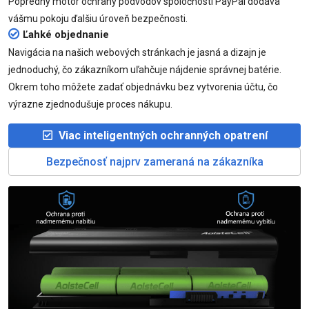
Popredný motor ochrany podvodov spoločnosti PayPal dodáva
vášmu pokoju ďalšiu úroveň bezpečnosti.
Ľahké objednanie
Navigácia na našich webových stránkach je jasná a dizajn je
jednoduchý, čo zákazníkom uľahčuje nájdenie správnej batérie.
Okrem toho môžete zadať objednávku bez vytvorenia účtu, čo
výrazne zjednodušuje proces nákupu.
Viac inteligentných ochranných opatrení
Bezpečnosť najprv zameraná na zákazníka