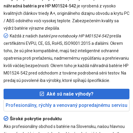
náhradná batéria pre HP M01524-542
je vyrobená z vysoko
kvalitných článkov triedy A+, originálneho dizajnu obvodu a krytu PC
/ ABS odolného voči vysokej teplote. Zabezpečením kvality sa
výdrž batérie výrazne zlepšila.
Každá z našich
batérií pre notebooky HP M01524-542
prešla
certifikátmi EVPU, CE, GS, RoHS, ISO9001:2015 a ďalšími. Okrem
toho, že sú plne kompatibilné, majú tiež inteligentné ochranné
opatrenia proti preťaženiu, nadmernému vypúšťaniu a prehrievaniu
kvôli väčšej bezpečnosti. Okrem toho je každá náhradná batérie HP
M01524-542 pred odchodom z továrne podrobená sérii testov. Na
predaj sú povolené iba výrobky, ktoré spĺňajú špecifikácie.
Aké sú naše výhody?
Profesionálny, rýchly a venovaný popredajnému servisu
Široké pokrytie produktu
Ako profesionálny obchod s batérie na Slovensku, našou hlavnou