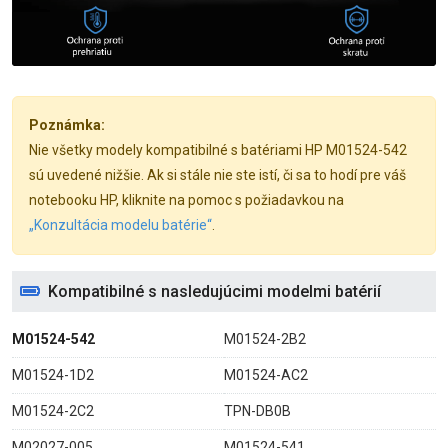
Poznámka:
Nie všetky modely kompatibilné s batériami HP M01524-542
sú uvedené nižšie. Ak si stále nie ste istí, či sa to hodí pre váš
notebooku HP, kliknite na pomoc s požiadavkou na
„Konzultácia modelu batérie“
.
Kompatibilné s nasledujúcimi modelmi batérií
M01524-542
M01524-2B2
M01524-1D2
M01524-AC2
M01524-2C2
TPN-DB0B
M02027-005
M01524-541