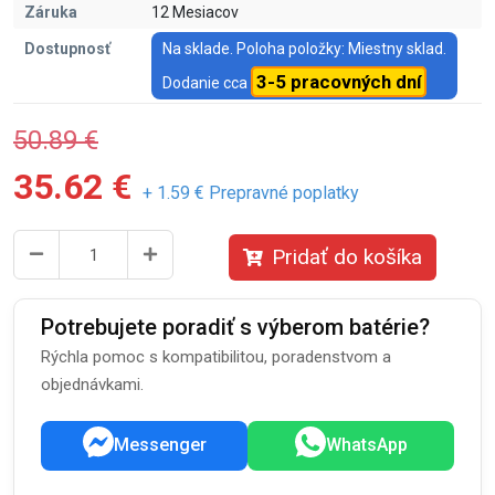
Záruka
12 Mesiacov
Dostupnosť
Na sklade. Poloha položky: Miestny sklad.
3-5 pracovných dní
Dodanie cca
50.89 €
35.62 €
+ 1.59 € Prepravné poplatky
Pridať do košíka
Potrebujete poradiť s výberom batérie?
Rýchla pomoc s kompatibilitou, poradenstvom a
objednávkami.
Messenger
WhatsApp