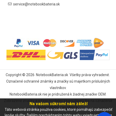
service@notebookbateria.sk
Copyright ©
2026
NotebookBateria.sk
Všetky práva vyhradené.
Označené ochranné známky a značky sú majetkom príslušných
vlastníkov.
NotebookBateria.sk nie je pridružená k žiadnej značke OEM.
Zobrazené značky a názvy modelov sa používajú iba na označenie
Na vašom súkromí nám záleží
kompatibility zariadenia.
Táto webová stránka používa cookies, ktoré pomáhajú zabezpečiť
lepšie služby. Ďalším prechádzaním tohto webu vyjadrujete súhlas