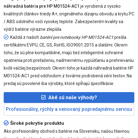
náhradná batéria pre HP M01524-AC1
je vyrobená z vysoko
kvalitných článkov triedy A+, originálneho dizajnu obvodu a krytu PC
/ ABS odolného voči vysokej teplote. Zabezpečením kvality sa
výdrž batérie výrazne zlepšila.
Každá z našich
batérií pre notebooky HP M01524-AC1
prešla
certifikátmi EVPU, CE, GS, RoHS, ISO9001:2015 a ďalšími. Okrem
toho, že sú plne kompatibilné, majú tiež inteligentné ochranné
opatrenia proti preťaženiu, nadmernému vypúšťaniu a prehrievaniu
kvôli väčšej bezpečnosti. Okrem toho je každá náhradná batérie HP
M01524-AC1 pred odchodom z továrne podrobená sérii testov. Na
predaj sú povolené iba výrobky, ktoré spĺňajú špecifikácie.
Aké sú naše výhody?
Profesionálny, rýchly a venovaný popredajnému servisu
Široké pokrytie produktu
Ako profesionálny obchod s batérie na Slovensku, našou hlavnou