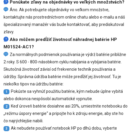
Ponúkate zľavy na objednávky vo veľkých množstvách?
Áno. Ak potrebujete objednávky vo veľkom množstve,
kontaktujte nás prostredníctvom online chatu alebo e-mailu a náš
špecializovaný manažér vás bude kontaktovať, aby prediskutoval
zľavy.
Ako môžem predĺžiť životnosť náhradnej batérie HP
M01524-AC1?
Za normálnych podmienok používania je výdrž batérie približne
2 roky. S 600 - 800-násobkom cyklu nabíjania a vybíjania batérie.
Skutočná životnosť závisí od frekvencie techník používania a
údržby. Správna údržba batérie môže predĺžiť jej životnosť. Tu je
niekoľko tipov na údržbu batérie:
Pokúste sa vyhnúť použitiu batérie, kým nebude úplne vybitá
1
alebo dokonca nespôsobí automatické vypnutie.
Keď úroveň batérie dosiahne asi 20%, umiestnite notebooku do
2
„režimu úspory energie“ a pripojte ho k zdroju energie, aby ste ho
čo najrýchlejšie nabili.
Ak nebudete používať notebook HP po dlhú dobu, vyberte
3