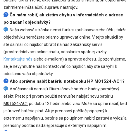
zahrnieme inštalačnú súpravu nástrojov.
Čo mám robiť, ak zistím chybu v informáciách o adrese
po zadaní objednávky?
Naša webová stránka nemá funkciu prihlasovacieho účtu, takže
objednávku nemôžete priamo upravovať online. V tejto situácii by
ste sa mali čo najskôr obrátiť na náš zákaznícky servis
(prostredníctvom online chatu, odoslaním spätnej väzby
Kontaktujte nás
alebo e-mailom) a opravte adresu. Upozorňujeme,
že je nevyhnutné nás kontaktovať čo najskôr, aby ste sa vyhli k
odoslaniu vaša objednávky.
Ako správne nabiť batériu notebooku HP M01524-AC1?
V súčasnosti nemajú lítium-iónové batérie žiadny pamäťový
efekt. Preto pri prvom použití nemusíte nabíjať
novú batériu
M01524-AC1
po dobu 12 hodín alebo viac. Môže sa úplne nabiť, keď
je úroveň batérie plná. Ak je prenosný počítač pripojený k
externému napájaniu, batérie sa po úplnom nabití zastaví a vyloží a
prenosný počítač naďalej pracuje s externým napájaním.