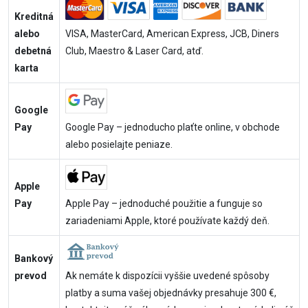
Kreditná
alebo
VISA, MasterCard, American Express, JCB, Diners
debetná
Club, Maestro & Laser Card, atď.
karta
Google
Pay
Google Pay – jednoducho plaťte online, v obchode
alebo posielajte peniaze.
Apple
Pay
Apple Pay – jednoduché použitie a funguje so
zariadeniami Apple, ktoré používate každý deň.
Bankový
prevod
Ak nemáte k dispozícii vyššie uvedené spôsoby
platby a suma vašej objednávky presahuje 300 €,