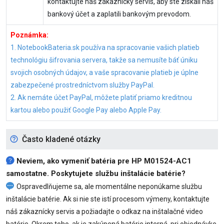
kontaktujte náš zákaznícky servis, aby ste získali náš
bankový účet a zaplatili bankovým prevodom.
Poznámka:
1. NotebookBateria.sk používa na spracovanie vašich platieb
technológiu šifrovania servera, takže sa nemusíte báť úniku
svojich osobných údajov, a vaše spracovanie platieb je úplne
zabezpečené prostredníctvom služby PayPal.
2. Ak nemáte účet PayPal, môžete platiť priamo kreditnou
kartou alebo použiť Google Pay alebo Apple Pay.
Často kladené otázky
Neviem, ako vymeniť
batéria pre HP M01524-AC1
samostatne. Poskytujete službu inštalácie batérie?
Ospravedlňujeme sa, ale momentálne neponúkame službu
inštalácie batérie. Ak si nie ste istí procesom výmeny, kontaktujte
náš zákaznícky servis a požiadajte o odkaz na inštalačné video
batérie. Okrem toho, ak je zakúpená batérie interná, pri objednávke