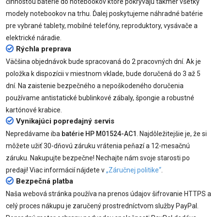
činnosťou batérie do notebookov ktoré pokrývajú takmer všetky
modely notebookov na trhu. Ďalej poskytujeme náhradné batérie
pre vybrané tablety, mobilné telefóny, reproduktory, vysávače a
elektrické náradie.
Rýchla preprava
Väčšina objednávok bude spracovaná do 2 pracovných dní. Ak je
položka k dispozícii v miestnom vklade, bude doručená do 3 až 5
dní. Na zaistenie bezpečného a nepoškodeného doručenia
používame antistatické bublinkové zábaly, špongie a robustné
kartónové krabice.
Vynikajúci popredajný servis
Nepredávame iba
batérie HP M01524-AC1
. Najdôležitejšie je, že si
môžete užiť 30-dňovú záruku vrátenia peňazí a 12-mesačnú
záruku. Nakupujte bezpečne! Nechajte nám svoje starosti po
predaji! Viac informácií nájdete v
„Záručnej politike“
.
Bezpečná platba
Naša webová stránka používa na prenos údajov šifrovanie HTTPS a
celý proces nákupu je zaručený prostredníctvom služby PayPal.