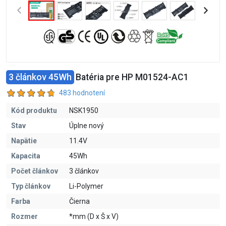
3 článkov 45Wh
Batéria pre HP M01524-AC1
483 hodnotení
Kód produktu
NSK1950
Stav
Úplne nový
Napätie
11.4V
Kapacita
45Wh
Počet článkov
3 článkov
Typ článkov
Li-Polymer
Farba
Čierna
Rozmer
*mm (D x Š x V)