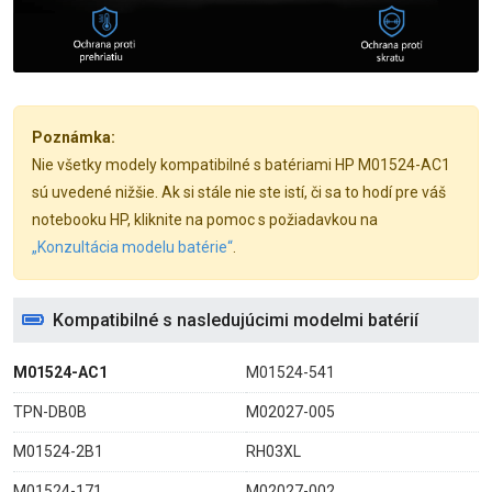
Poznámka:
Nie všetky modely kompatibilné s batériami HP M01524-AC1
sú uvedené nižšie. Ak si stále nie ste istí, či sa to hodí pre váš
notebooku HP, kliknite na pomoc s požiadavkou na
„Konzultácia modelu batérie“
.
Kompatibilné s nasledujúcimi modelmi batérií
M01524-AC1
M01524-541
TPN-DB0B
M02027-005
M01524-2B1
RH03XL
M01524-171
M02027-002