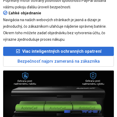
Popredný motor ochrany podvodov spoločnosti PayPal dodáva
vášmu pokoju ďalšiu úroveň bezpečnosti.
Ľahké objednanie
Navigácia na našich webových stránkach je jasná a dizajn je
jednoduchý, čo zákazníkom uľahčuje nájdenie správnej batérie.
Okrem toho môžete zadať objednávku bez vytvorenia účtu, čo
výrazne zjednodušuje proces nákupu.
Viac inteligentných ochranných opatrení
Bezpečnosť najprv zameraná na zákazníka