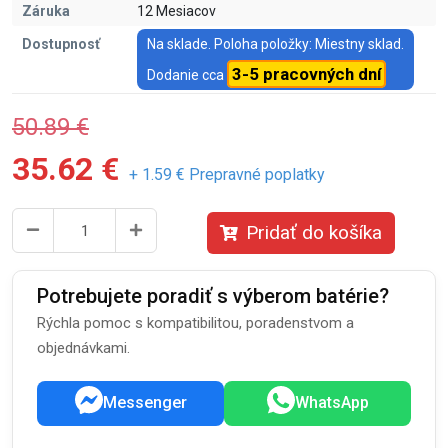
Záruka
12 Mesiacov
Dostupnosť
Na sklade. Poloha položky: Miestny sklad.
3-5 pracovných dní
Dodanie cca
50.89 €
35.62 €
+ 1.59 € Prepravné poplatky
Pridať do košíka
Potrebujete poradiť s výberom batérie?
Rýchla pomoc s kompatibilitou, poradenstvom a
objednávkami.
Messenger
WhatsApp