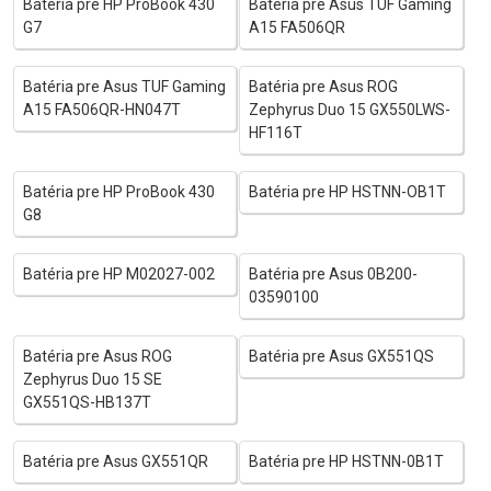
Batéria pre HP ProBook 430
Batéria pre Asus TUF Gaming
G7
A15 FA506QR
Batéria pre Asus TUF Gaming
Batéria pre Asus ROG
A15 FA506QR-HN047T
Zephyrus Duo 15 GX550LWS-
HF116T
Batéria pre HP ProBook 430
Batéria pre HP HSTNN-OB1T
G8
Batéria pre HP M02027-002
Batéria pre Asus 0B200-
03590100
Batéria pre Asus ROG
Batéria pre Asus GX551QS
Zephyrus Duo 15 SE
GX551QS-HB137T
Batéria pre Asus GX551QR
Batéria pre HP HSTNN-0B1T