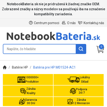
NotebookBateria.sk nie je pridružená k žiadnej značke OEM.
Zobrazené značky a názvy modelov sa používajú iba na označenie
kompatibility zariadenia.
Centrum pomoci
O nás
Kontaktuj nás
0
Batérie HP
Batéria pre HP M01524-AC1
1000000+
Lokálny
Produktov
Sklad
Záruka
Podpora
24/7
Kvality
Garancia
Záruka
30 Dní
12 Mesiacov