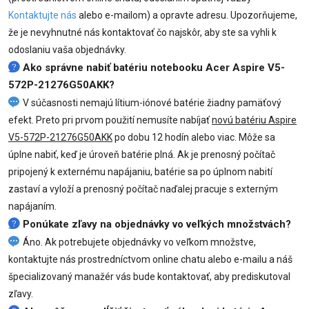
Kontaktujte nás
alebo e-mailom) a opravte adresu. Upozorňujeme,
že je nevyhnutné nás kontaktovať čo najskôr, aby ste sa vyhli k
odoslaniu vaša objednávky.
Ako správne nabiť batériu notebooku Acer Aspire V5-
572P-21276G50AKK?
V súčasnosti nemajú lítium-iónové batérie žiadny pamäťový
efekt. Preto pri prvom použití nemusíte nabíjať
novú batériu Aspire
V5-572P-21276G50AKK
po dobu 12 hodín alebo viac. Môže sa
úplne nabiť, keď je úroveň batérie plná. Ak je prenosný počítač
pripojený k externému napájaniu, batérie sa po úplnom nabití
zastaví a vyloží a prenosný počítač naďalej pracuje s externým
napájaním.
Ponúkate zľavy na objednávky vo veľkých množstvách?
Áno. Ak potrebujete objednávky vo veľkom množstve,
kontaktujte nás prostredníctvom online chatu alebo e-mailu a náš
špecializovaný manažér vás bude kontaktovať, aby prediskutoval
zľavy.