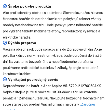
Široké pokrytie produktu
Ako profesionálny obchod s batérie na Slovensku, našou hlavnou
činnosťou batérie do notebookov ktoré pokrývajú takmer všetky
modely notebookov na trhu. Ďalej poskytujeme náhradné batérie
pre vybrané tablety, mobilné telefóny, reproduktory, vysávače a
elektrické náradie.
Rýchla preprava
Väčšina objednávok bude spracovaná do 2 pracovných dní. Ak je
položka k dispozícii v miestnom vklade, bude doručená do 3 až 5
dní. Na zaistenie bezpečného a nepoškodeného doručenia
používame antistatické bublinkové zábaly, špongie a robustné
kartónové krabice.
Vynikajúci popredajný servis
Nepredávame iba
batérie Acer Aspire V5-572P-21276G50AKK
.
Najdôležitejšie je, že si môžete užiť 30-dňovú záruku vrátenia
peňazí a 12-mesačnú záruku. Nakupujte bezpečne! Nechajte nám
svoje starosti po predaji! Viac informácií nájdete v
„Záručnej