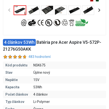
4 článkov 53Wh
Batéria pre Acer Aspire V5-572P-
21276G50AKK
483 hodnotení
Kód produktu
NSK675
Stav
Úplne nový
Napätie
15V
Kapacita
53Wh
Počet článkov
4 článkov
Typ článkov
Li-Polymer