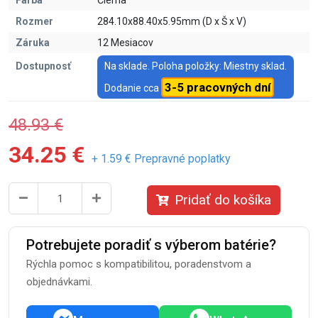
Farba
Čierna
Rozmer
284.10x88.40x5.95mm (D x Š x V)
Záruka
12 Mesiacov
Dostupnosť
Na sklade. Poloha položky: Miestny sklad.
3-5 pracovných dní
Dodanie cca
48.93 €
34.25 €
+ 1.59 € Prepravné poplatky
Pridať do košíka
Potrebujete poradiť s výberom batérie?
Rýchla pomoc s kompatibilitou, poradenstvom a
objednávkami.