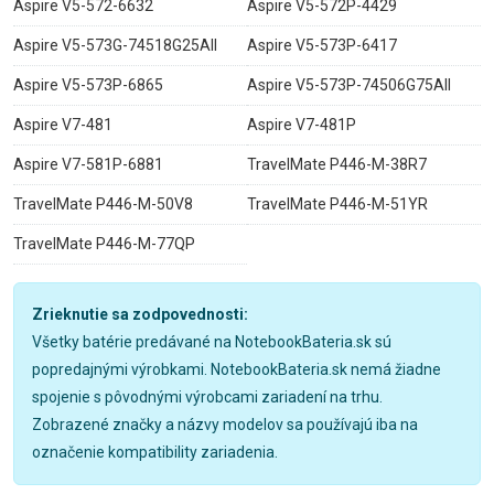
Aspire V5-572-6632
Aspire V5-572P-4429
Aspire V5-573G-74518G25AII
Aspire V5-573P-6417
Aspire V5-573P-6865
Aspire V5-573P-74506G75AII
Aspire V7-481
Aspire V7-481P
Aspire V7-581P-6881
TravelMate P446-M-38R7
TravelMate P446-M-50V8
TravelMate P446-M-51YR
TravelMate P446-M-77QP
Zrieknutie sa zodpovednosti:
Všetky batérie predávané na NotebookBateria.sk sú
popredajnými výrobkami. NotebookBateria.sk nemá žiadne
spojenie s pôvodnými výrobcami zariadení na trhu.
Zobrazené značky a názvy modelov sa používajú iba na
označenie kompatibility zariadenia.