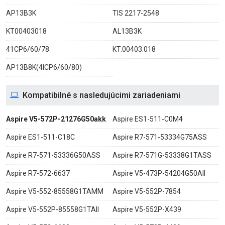
AP13B3K
TIS 2217-2548
KT00403018
AL13B3K
41CP6/60/78
KT.00403.018
AP13B8K(4ICP6/60/80)
Kompatibilné s nasledujúcimi zariadeniami
Aspire V5-572P-21276G50akk
Aspire ES1-511-C0M4
Aspire ES1-511-C18C
Aspire R7-571-53334G75ASS
Aspire R7-571-53336G50ASS
Aspire R7-571G-53338G1TASS
Aspire R7-572-6637
Aspire V5-473P-54204G50AII
Aspire V5-552-85558G1TAMM
Aspire V5-552P-7854
Aspire V5-552P-85558G1TAII
Aspire V5-552P-X439