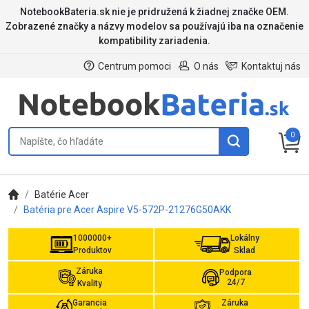
NotebookBateria.sk nie je pridružená k žiadnej značke OEM.
Zobrazené značky a názvy modelov sa používajú iba na označenie
kompatibility zariadenia.
Centrum pomoci
O nás
Kontaktuj nás
0
Batérie Acer
Batéria pre Acer Aspire V5-572P-21276G50AKK
1000000+
Lokálny
Produktov
Sklad
Záruka
Podpora
24/7
Kvality
Garancia
Záruka