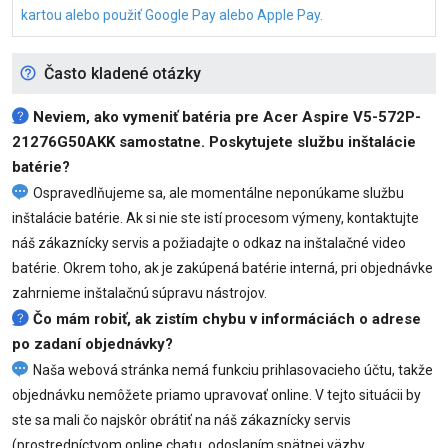
kartou alebo použiť Google Pay alebo Apple Pay.
Často kladené otázky
Neviem, ako vymeniť
batéria pre Acer Aspire V5-572P-
21276G50AKK
samostatne. Poskytujete službu inštalácie
batérie?
Ospravedlňujeme sa, ale momentálne neponúkame službu
inštalácie batérie. Ak si nie ste istí procesom výmeny, kontaktujte
náš zákaznícky servis a požiadajte o odkaz na inštalačné video
batérie. Okrem toho, ak je zakúpená batérie interná, pri objednávke
zahrnieme inštalačnú súpravu nástrojov.
Čo mám robiť, ak zistím chybu v informáciách o adrese
po zadaní objednávky?
Naša webová stránka nemá funkciu prihlasovacieho účtu, takže
objednávku nemôžete priamo upravovať online. V tejto situácii by
ste sa mali čo najskôr obrátiť na náš zákaznícky servis
(prostredníctvom online chatu, odoslaním spätnej väzby