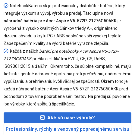
NotebookBateria.sk je profesionálny distribútor batérie, ktorý
integruje výskum a vývoj, výrobu a predaj. Táto úplne nová
náhradná batéria pre Acer Aspire V5-572P-21276G50AKK
je
vyrobená z vysoko kvalitných článkov triedy A+, originálneho
dizajnu obvodu a krytu PC / ABS odolného voči vysokej teplote.
Zabezpečením kvality sa výdrž batérie výrazne zlepšila.
Každá z našich
batérií pre notebooky Acer Aspire V5-572P-
21276G50AKK
prešla certifikátmi EVPU, CE, GS, RoHS,
ISO9001:2015 a ďalšími. Okrem toho, že sú plne kompatibilné, majú
tiež inteligentné ochranné opatrenia proti preťaženiu, nadmernému
vypúšťaniu a prehrievaniu kvôli väčšej bezpečnosti. Okrem toho je
každá náhradná batérie Acer Aspire V5-572P-21276G50AKK pred
odchodom z továrne podrobená sérii testov. Na predaj sú povolené
iba výrobky, ktoré spĺňajú špecifikácie.
Aké sú naše výhody?
Profesionálny, rýchly a venovaný popredajnému servisu