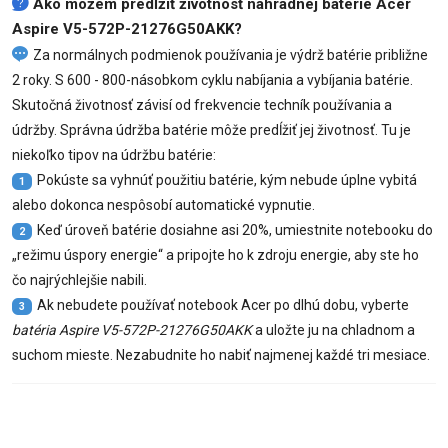
Ako môžem predĺžiť životnosť náhradnej batérie Acer
Aspire V5-572P-21276G50AKK?
Za normálnych podmienok používania je výdrž batérie približne
2 roky. S 600 - 800-násobkom cyklu nabíjania a vybíjania batérie.
Skutočná životnosť závisí od frekvencie techník používania a
údržby. Správna údržba batérie môže predĺžiť jej životnosť. Tu je
niekoľko tipov na údržbu batérie:
Pokúste sa vyhnúť použitiu batérie, kým nebude úplne vybitá
1
alebo dokonca nespôsobí automatické vypnutie.
Keď úroveň batérie dosiahne asi 20%, umiestnite notebooku do
2
„režimu úspory energie“ a pripojte ho k zdroju energie, aby ste ho
čo najrýchlejšie nabili.
Ak nebudete používať notebook Acer po dlhú dobu, vyberte
3
batéria Aspire V5-572P-21276G50AKK
a uložte ju na chladnom a
suchom mieste. Nezabudnite ho nabiť najmenej každé tri mesiace.