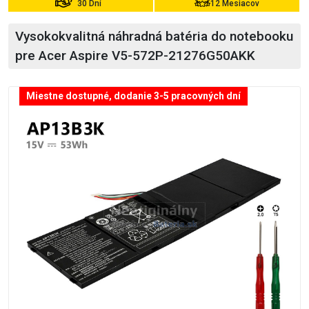
30 Dní
12 Mesiacov
Vysokokvalitná náhradná batéria do notebooku
pre Acer Aspire V5-572P-21276G50AKK
Miestne dostupné, dodanie 3-5 pracovných dní