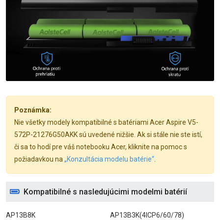
Poznámka:
Nie všetky modely kompatibilné s batériami Acer Aspire V5-
572P-21276G50AKK sú uvedené nižšie. Ak si stále nie ste istí,
či sa to hodí pre váš notebooku Acer, kliknite na pomoc s
požiadavkou na
„Konzultácia modelu batérie“
.
Kompatibilné s nasledujúcimi modelmi batérií
AP13B8K
AP13B3K(4ICP6/60/78)