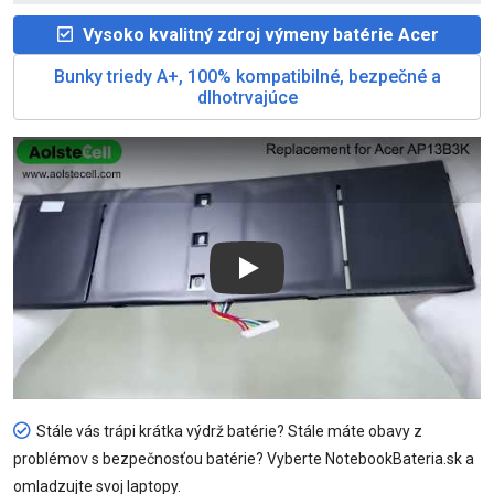
Vysoko kvalitný zdroj výmeny batérie Acer
Bunky triedy A+, 100% kompatibilné, bezpečné a
dlhotrvajúce
Play
Stále vás trápi krátka výdrž batérie? Stále máte obavy z
problémov s bezpečnosťou batérie? Vyberte NotebookBateria.sk a
omladzujte svoj laptopy.