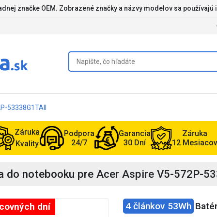
iadnej značke OEM. Zobrazené značky a názvy modelov sa používajú i
72P-53338G1TAII
Záruka
Podpora
Garancia
Záruka
24/7
30 Dní
12 Mesiaco
Kvality
ia do notebooku pre Acer Aspire V5-572P-5
4 článkov 53Wh
Baté
acovných dní