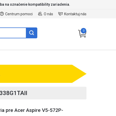
ba na označenie kompatibility zariadenia.
Centrum pomoci
O nás
Kontaktuj nás
0
v
3338G1TAII
ria pre Acer Aspire V5-572P-