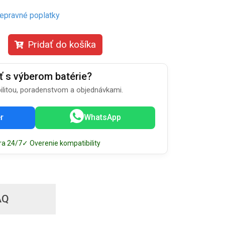
repravné poplatky
Pridať do košíka
ť s výberom batérie?
litou, poradenstvom a objednávkami.
r
WhatsApp
ra 24/7
✓ Overenie kompatibility
AQ