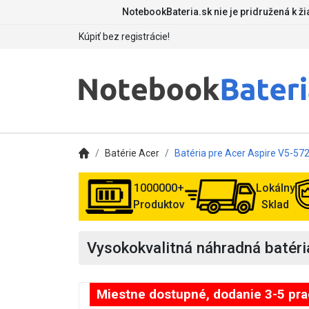
NotebookBateria.sk nie je pridružená k ž
Kúpiť bez registrácie!
Batérie Acer
Batéria pre Acer Aspire V5-5
1000000+
Lokálny
Produktov
Sklad
Vysokokvalitná náhradná batér
Miestne dostupné, dodanie 3-5 pr