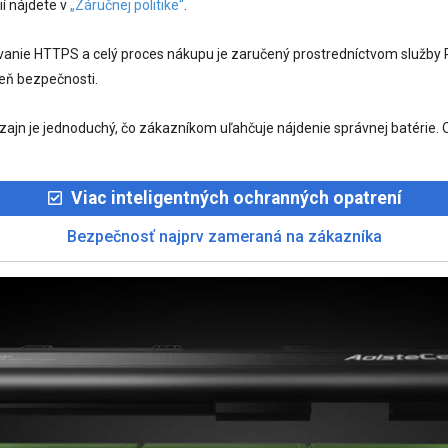
ií nájdete v
„Záručnej politike“
.
ovanie HTTPS a celý proces nákupu je zaručený prostredníctvom služb
eň bezpečnosti.
izajn je jednoduchý, čo zákazníkom uľahčuje nájdenie správnej batéri
Viac inteligentných ochranných opatrení
Bezpečnosť najprv zameraná na zákazníka