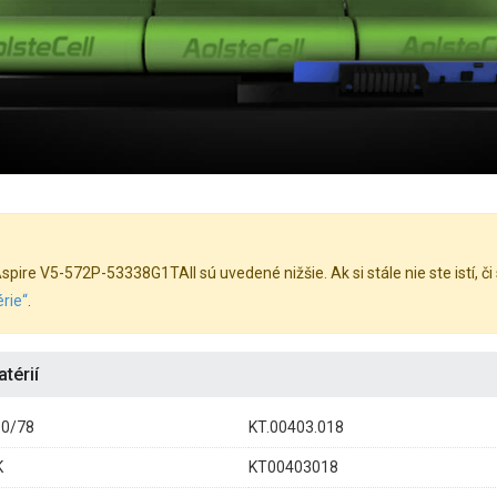
ire V5-572P-53338G1TAII sú uvedené nižšie. Ak si stále nie ste istí, či 
rie“
.
térií
0/78
KT.00403.018
K
KT00403018