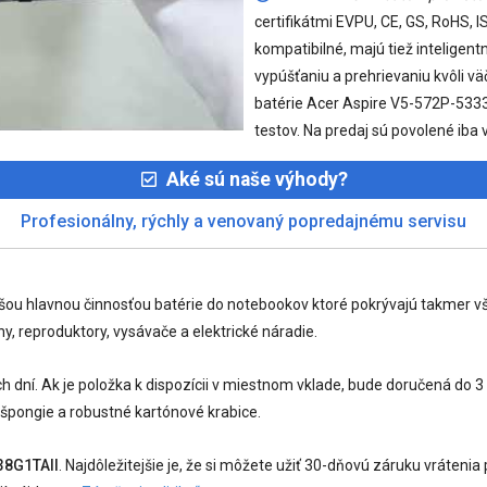
certifikátmi EVPU, CE, GS, RoHS, 
kompatibilné, majú tiež intelige
vypúšťaniu a prehrievaniu kvôli v
batérie Acer Aspire V5-572P-533
testov. Na predaj sú povolené iba v
Aké sú naše výhody?
Profesionálny, rýchly a venovaný popredajnému servisu
ašou hlavnou činnosťou batérie do notebookov ktoré pokrývajú takmer v
y, reproduktory, vysávače a elektrické náradie.
dní. Ak je položka k dispozícii v miestnom vklade, bude doručená do 
 špongie a robustné kartónové krabice.
38G1TAII
. Najdôležitejšie je, že si môžete užiť 30-dňovú záruku vráte