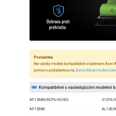
Poznámka:
Nie všetky modely kompatibilné s batériami Acer Asp
pomoc s požiadavkou na
„Konzultácia modelu baté
Kompatibilné s nasledujúcimi modelmi ba
AP13B8K(4ICP6/60/80)
41CP6/6
AP13B8K
AL13B3