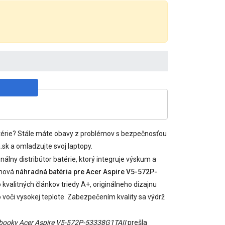
batérie? Stále máte obavy z problémov s bezpečnosťou
sk a omladzujte svoj laptopy.
álny distribútor batérie, ktorý integruje výskum a
 nová
náhradná batéria pre Acer Aspire V5-572P-
kvalitných článkov triedy A+, originálneho dizajnu
voči vysokej teplote. Zabezpečením kvality sa výdrž
tebooky Acer Aspire V5-572P-53338G1TAII
prešla