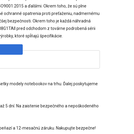
ISO9001:2015 a ďalšími. Okrem toho, že sú plne
ntné ochranné opatrenia proti preťaženiu, nadmernému
äčšej bezpečnosti. Okrem toho je každá náhradná
38G1TAII pred odchodom z továrne podrobená sérii
ýrobky, ktoré spĺňajú špecifikácie.
šetky modely notebookov na trhu. Ďalej poskytujeme
3 až 5 dní. Na zaistenie bezpečného a nepoškodeného
nia peňazí a 12-mesačnú záruku. Nakupujte bezpečne!