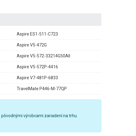
Aspire ES1-511-C723
Aspire V5-472G
Aspire V5-572-33214G50AII
Aspire V5-572P-4416
Aspire V7-481P-6833
TravelMate P446-M-77QP
 pôvodnými výrobcami zariadení na trhu.