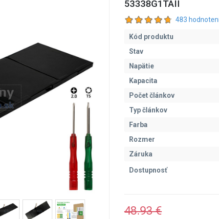
53338G1TAII
483 hodnoten
Kód produktu
Stav
Napätie
Kapacita
Počet článkov
Typ článkov
Farba
Rozmer
Záruka
Dostupnosť
48.93 €