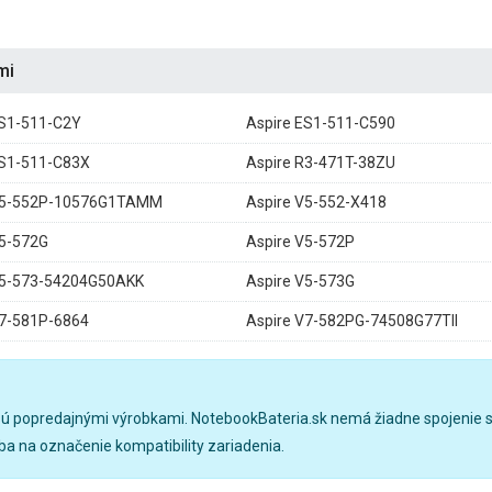
mi
ES1-511-C2Y
Aspire ES1-511-C590
ES1-511-C83X
Aspire R3-471T-38ZU
V5-552P-10576G1TAMM
Aspire V5-552-X418
V5-572G
Aspire V5-572P
V5-573-54204G50AKK
Aspire V5-573G
V7-581P-6864
Aspire V7-582PG-74508G77TII
sú popredajnými výrobkami. NotebookBateria.sk nemá žiadne spojenie s
a na označenie kompatibility zariadenia.