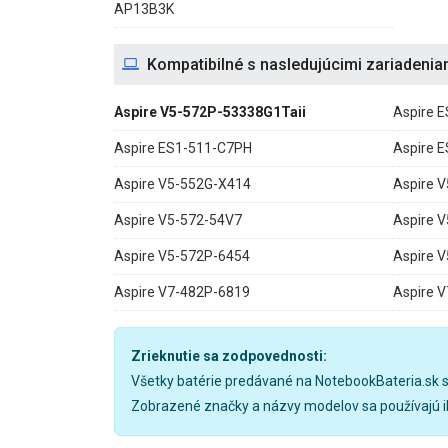
AP13B3K
Kompatibilné s nasledujúcimi zariadenia
Aspire V5-572P-53338G1Taii
Aspire 
Aspire ES1-511-C7PH
Aspire 
Aspire V5-552G-X414
Aspire 
Aspire V5-572-54V7
Aspire 
Aspire V5-572P-6454
Aspire 
Aspire V7-482P-6819
Aspire 
Zrieknutie sa zodpovednosti:
Všetky batérie predávané na NotebookBateria.sk 
Zobrazené značky a názvy modelov sa používajú ib