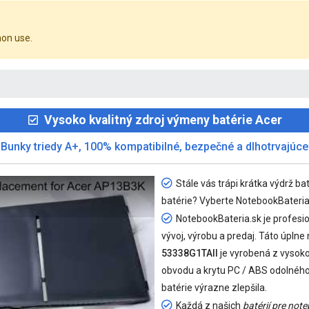
mon use.
Vysoko kvalitný zdroj výmeny batérie Acer
Bunky triedy A+, 100% kompatibilné, bezpečné a dlhotrvajúce
Stále vás trápi krátka výdrž 
batérie? Vyberte NotebookBateria.
NotebookBateria.sk je profesion
vývoj, výrobu a predaj. Táto úplne
53338G1TAII
je vyrobená z vysoko 
obvodu a krytu PC / ABS odolného 
batérie výrazne zlepšila.
Každá z našich
batérií pre no