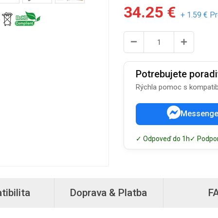
34.25 €
+ 1.59 € P
Potrebujete poradi
Rýchla pomoc s kompatibi
Messenge
✓ Odpoveď do 1h
✓ Podpo
ibilita
Doprava & Platba
F