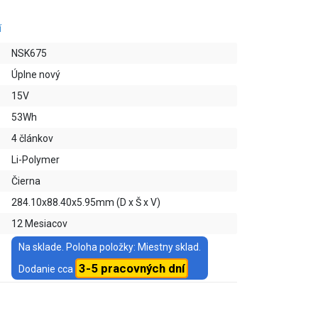
í
NSK675
Úplne nový
15V
53Wh
4 článkov
Li-Polymer
Čierna
284.10x88.40x5.95mm (D x Š x V)
12 Mesiacov
Na sklade. Poloha položky: Miestny sklad.
3-5 pracovných dní
Dodanie cca