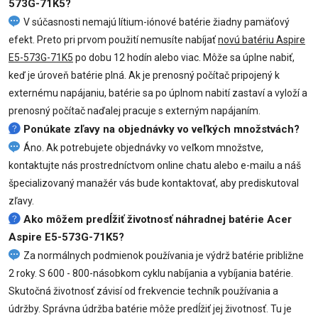
573G-71K5?
V súčasnosti nemajú lítium-iónové batérie žiadny pamäťový
efekt. Preto pri prvom použití nemusíte nabíjať
novú batériu Aspire
E5-573G-71K5
po dobu 12 hodín alebo viac. Môže sa úplne nabiť,
keď je úroveň batérie plná. Ak je prenosný počítač pripojený k
externému napájaniu, batérie sa po úplnom nabití zastaví a vyloží a
prenosný počítač naďalej pracuje s externým napájaním.
Ponúkate zľavy na objednávky vo veľkých množstvách?
Áno. Ak potrebujete objednávky vo veľkom množstve,
kontaktujte nás prostredníctvom online chatu alebo e-mailu a náš
špecializovaný manažér vás bude kontaktovať, aby prediskutoval
zľavy.
Ako môžem predĺžiť životnosť náhradnej batérie Acer
Aspire E5-573G-71K5?
Za normálnych podmienok používania je výdrž batérie približne
2 roky. S 600 - 800-násobkom cyklu nabíjania a vybíjania batérie.
Skutočná životnosť závisí od frekvencie techník používania a
údržby. Správna údržba batérie môže predĺžiť jej životnosť. Tu je