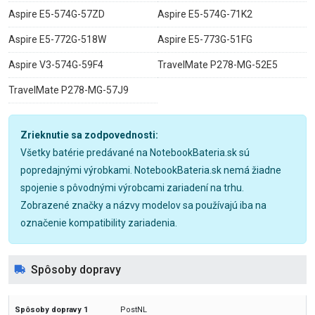
Aspire E5-574G-57ZD
Aspire E5-574G-71K2
Aspire E5-772G-518W
Aspire E5-773G-51FG
Aspire V3-574G-59F4
TravelMate P278-MG-52E5
TravelMate P278-MG-57J9
Zrieknutie sa zodpovednosti:
Všetky batérie predávané na NotebookBateria.sk sú
popredajnými výrobkami. NotebookBateria.sk nemá žiadne
spojenie s pôvodnými výrobcami zariadení na trhu.
Zobrazené značky a názvy modelov sa používajú iba na
označenie kompatibility zariadenia.
Spôsoby dopravy
PostNL