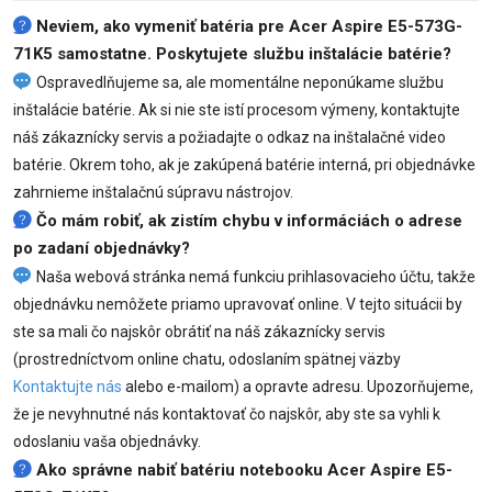
Neviem, ako vymeniť
batéria pre Acer Aspire E5-573G-
71K5
samostatne. Poskytujete službu inštalácie batérie?
Ospravedlňujeme sa, ale momentálne neponúkame službu
inštalácie batérie. Ak si nie ste istí procesom výmeny, kontaktujte
náš zákaznícky servis a požiadajte o odkaz na inštalačné video
batérie. Okrem toho, ak je zakúpená batérie interná, pri objednávke
zahrnieme inštalačnú súpravu nástrojov.
Čo mám robiť, ak zistím chybu v informáciách o adrese
po zadaní objednávky?
Naša webová stránka nemá funkciu prihlasovacieho účtu, takže
objednávku nemôžete priamo upravovať online. V tejto situácii by
ste sa mali čo najskôr obrátiť na náš zákaznícky servis
(prostredníctvom online chatu, odoslaním spätnej väzby
Kontaktujte nás
alebo e-mailom) a opravte adresu. Upozorňujeme,
že je nevyhnutné nás kontaktovať čo najskôr, aby ste sa vyhli k
odoslaniu vaša objednávky.
Ako správne nabiť batériu notebooku Acer Aspire E5-