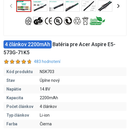
4 článkov 2200mAh
Batéria pre Acer Aspire E5-
573G-71K5
483 hodnotení
Kód produktu
NSK703
Stav
Úplne nový
Napätie
14.8V
Kapacita
2200mAh
Počet článkov
4 článkov
Typ článkov
Li-ion
Farba
Čierna