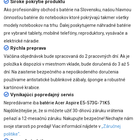
Široké pokrytie produktu
Ako profesionálny obchod s batérie na Slovensku, našou hlavnou
činnosťou batérie do notebookov ktoré pokrývajú takmer všetky
modely notebookov na trhu. Ďalej poskytujeme náhradné batérie
pre vybrané tablety, mobilné telefóny, reproduktory, vysávače a
elektrické náradie.
Rýchla preprava
Väčšina objednávok bude spracovaná do 2 pracovných dní. Ak je
položka k dispozícii v miestnom vklade, bude doručená do 3 až 5
dní. Na zaistenie bezpečného a nepoškodeného doručenia
používame antistatické bublinkové zábaly, špongie a robustné
kartónové krabice.
Vynikajúci popredajný servis
Nepredávame iba
batérie Acer Aspire E5-573G-71K5
.
Najdôležitejšie je, že si môžete užiť 30-dňovú záruku vrátenia
peňazí a 12-mesačnú záruku. Nakupujte bezpečne! Nechajte nám
svoje starosti po predaji! Viac informácií nájdete v
„Záručnej
politike“
.