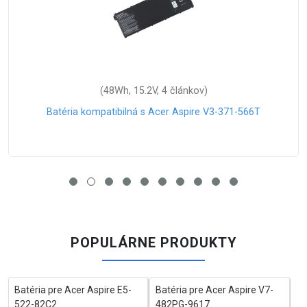
(48Wh, 15.2V, 4 článkov)
ria kompatibilná s Acer Aspire V3-371-566T
Batéri
POPULÁRNE PRODUKTY
Batéria pre Acer Aspire E5-
Batéria pre Acer Aspire V7-
522-82C2
482PG-9617