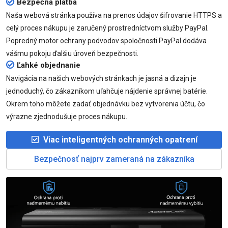
Bezpečná platba
Naša webová stránka používa na prenos údajov šifrovanie HTTPS a
celý proces nákupu je zaručený prostredníctvom služby PayPal.
Popredný motor ochrany podvodov spoločnosti PayPal dodáva
vášmu pokoju ďalšiu úroveň bezpečnosti.
Ľahké objednanie
Navigácia na našich webových stránkach je jasná a dizajn je
jednoduchý, čo zákazníkom uľahčuje nájdenie správnej batérie.
Okrem toho môžete zadať objednávku bez vytvorenia účtu, čo
výrazne zjednodušuje proces nákupu.
Viac inteligentných ochranných opatrení
Bezpečnosť najprv zameraná na zákazníka