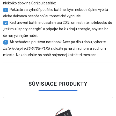
niekoľko tipov na údržbu batérie:
Pokúste sa vyhnúť použitiu batérie, kým nebude úplne vybitá
1
alebo dokonca nespôsobí automatické vypnutie.
Keď úroveň batérie dosiahne asi 20%, umiestnite notebooku do
2
„režimu úspory energie“ a pripojte ho k zdroju energie, aby ste ho
čo najrýchlejšie nabili.
Ak nebudete používať notebook Acer po dlhú dobu, vyberte
3
batéria Aspire E5-573G-71K5
a uložte ju na chladnom a suchom
mieste. Nezabudnite ho nabiť najmenej každé tri mesiace.
SÚVISIACE PRODUKTY