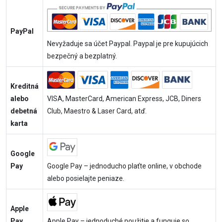
PayPal
Nevyžaduje sa účet Paypal. Paypal je pre kupujúcich
bezpečný a bezplatný.
Kreditná
alebo
VISA, MasterCard, American Express, JCB, Diners
debetná
Club, Maestro & Laser Card, atď.
karta
Google
Pay
Google Pay – jednoducho plaťte online, v obchode
alebo posielajte peniaze.
Apple
Pay
Apple Pay – jednoduché použitie a funguje so