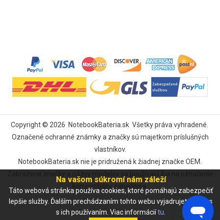
Copyright ©
2026
NotebookBateria.sk
Všetky práva vyhradené.
Označené ochranné známky a značky sú majetkom príslušných
vlastníkov.
NotebookBateria.sk nie je pridružená k žiadnej značke OEM.
Zobrazené značky a názvy modelov sa používajú iba na označenie
Na vašom súkromí nám záleží
kompatibility zariadenia.
Táto webová stránka používa cookies, ktoré pomáhajú zabezpečiť
lepšie služby. Ďalším prechádzaním tohto webu vyjadrujete súhlas
s ich používaním. Viac informácií
tu
.