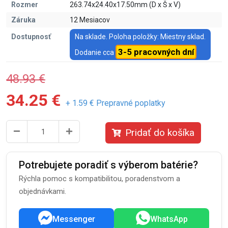
Rozmer
263.74x24.40x17.50mm (D x Š x V)
Záruka
12 Mesiacov
Dostupnosť
Na sklade. Poloha položky: Miestny sklad.
3-5 pracovných dní
Dodanie cca
48.93 €
34.25 €
+ 1.59 € Prepravné poplatky
Pridať do košíka
Potrebujete poradiť s výberom batérie?
Rýchla pomoc s kompatibilitou, poradenstvom a
objednávkami.
Messenger
WhatsApp