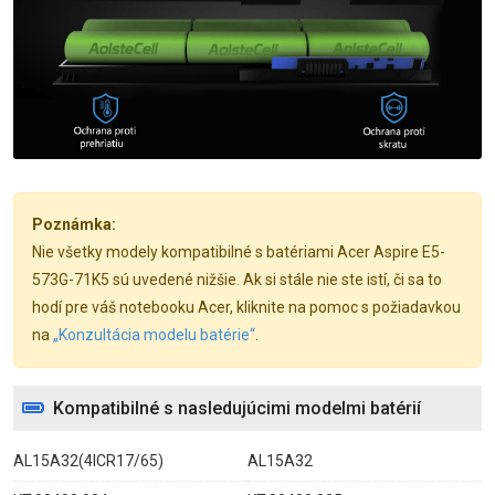
Poznámka:
Nie všetky modely kompatibilné s batériami Acer Aspire E5-
573G-71K5 sú uvedené nižšie. Ak si stále nie ste istí, či sa to
hodí pre váš notebooku Acer, kliknite na pomoc s požiadavkou
na
„Konzultácia modelu batérie“
.
Kompatibilné s nasledujúcimi modelmi batérií
AL15A32(4ICR17/65)
AL15A32