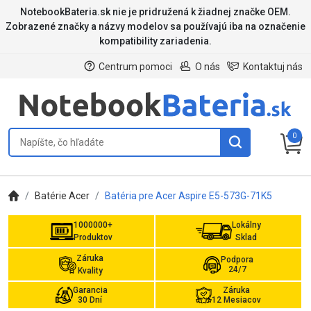
NotebookBateria.sk nie je pridružená k žiadnej značke OEM.
Zobrazené značky a názvy modelov sa používajú iba na označenie
kompatibility zariadenia.
Centrum pomoci
O nás
Kontaktuj nás
0
Batérie Acer
Batéria pre Acer Aspire E5-573G-71K5
1000000+
Lokálny
Produktov
Sklad
Záruka
Podpora
24/7
Kvality
Garancia
Záruka
30 Dní
12 Mesiacov