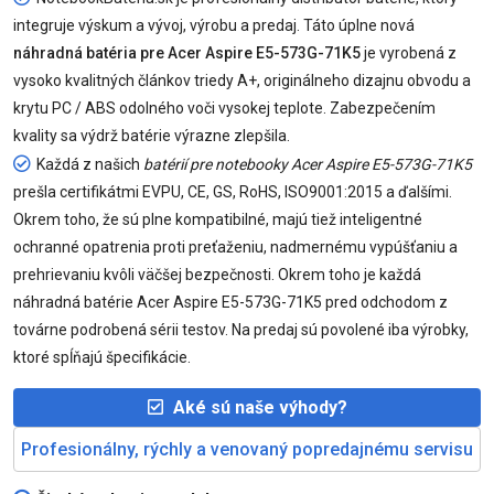
integruje výskum a vývoj, výrobu a predaj. Táto úplne nová
náhradná batéria pre Acer Aspire E5-573G-71K5
je vyrobená z
vysoko kvalitných článkov triedy A+, originálneho dizajnu obvodu a
krytu PC / ABS odolného voči vysokej teplote. Zabezpečením
kvality sa výdrž batérie výrazne zlepšila.
Každá z našich
batérií pre notebooky Acer Aspire E5-573G-71K5
prešla certifikátmi EVPU, CE, GS, RoHS, ISO9001:2015 a ďalšími.
Okrem toho, že sú plne kompatibilné, majú tiež inteligentné
ochranné opatrenia proti preťaženiu, nadmernému vypúšťaniu a
prehrievaniu kvôli väčšej bezpečnosti. Okrem toho je každá
náhradná batérie Acer Aspire E5-573G-71K5 pred odchodom z
továrne podrobená sérii testov. Na predaj sú povolené iba výrobky,
ktoré spĺňajú špecifikácie.
Aké sú naše výhody?
Profesionálny, rýchly a venovaný popredajnému servisu