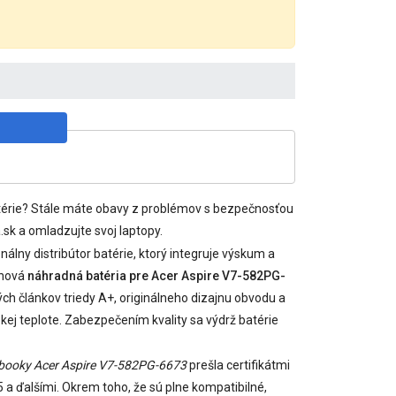
batérie? Stále máte obavy z problémov s bezpečnosťou
sk a omladzujte svoj laptopy.
álny distribútor batérie, ktorý integruje výskum a
 nová
náhradná batéria pre Acer Aspire V7-582PG-
ých článkov triedy A+, originálneho dizajnu obvodu a
kej teplote. Zabezpečením kvality sa výdrž batérie
tebooky Acer Aspire V7-582PG-6673
prešla certifikátmi
a ďalšími. Okrem toho, že sú plne kompatibilné,