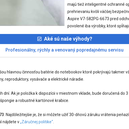
majú tiež inteligentné ochranné 
prehrievaniu kvôli väčšej bezpečn
Aspire V7-582PG-6673 pred odchod
povolené iba výrobky, ktoré spĺňajú
Aké sú naše výhody?
Profesionálny, rýchly a venovaný popredajnému servisu
ašou hlavnou činnosťou batérie do notebookov ktoré pokrývajú takmer v
y, reproduktory, vysávače a elektrické náradie.
dní. Ak je položka k dispozícii v miestnom vklade, bude doručená do 
 špongie a robustné kartónové krabice.
73
. Najdôležitejšie je, že si môžete užiť 30-dňovú záruku vrátenia peň
ií nájdete v
„Záručnej politike“
.