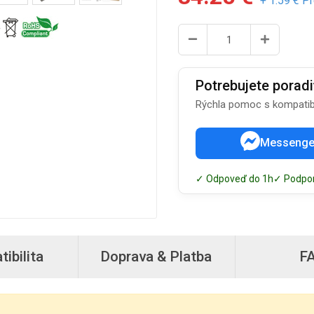
+ 1.59 € P
Potrebujete poradi
Rýchla pomoc s kompatibi
Messenge
✓ Odpoveď do 1h
✓ Podpo
ibilita
Doprava & Platba
F