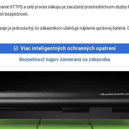
ovanie HTTPS a celý proces nákupu je zaručený prostredníctvom služb
eň bezpečnosti.
izajn je jednoduchý, čo zákazníkom uľahčuje nájdenie správnej batéri
Viac inteligentných ochranných opatrení
Bezpečnosť najprv zameraná na zákazníka