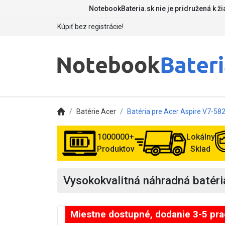
NotebookBateria.sk nie je pridružená k ž
Kúpiť bez registrácie!
Batérie Acer
Batéria pre Acer Aspire V7-5
1000000+
Lokálny
Produktov
Sklad
Vysokokvalitná náhradná batér
Miestne dostupné, dodanie 3-5 pr