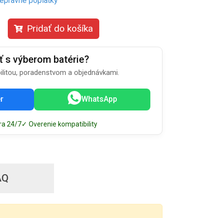
repravné poplatky
Pridať do košíka
ť s výberom batérie?
litou, poradenstvom a objednávkami.
r
WhatsApp
ra 24/7
✓ Overenie kompatibility
AQ