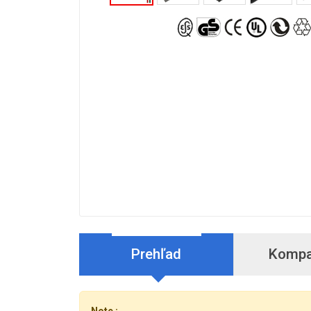
Prehľad
Kompat
Note :