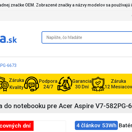
iadnej značke OEM. Zobrazené značky a názvy modelov sa používajú i
82PG-6673
Záruka
Podpora
Garancia
Záruka
24/7
30 Dní
12 Mesiaco
Kvality
ia do notebooku pre Acer Aspire V7-582PG-
4 článkov 53Wh
Baté
acovných dní