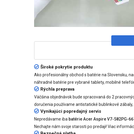
Široké pokrytie produktu
Ako profesionálny obchod s batérie na Slovensku, n
náhradné batérie pre vybrané tablety, mobilné telefón
Rýchla preprava
Väčšina objednávok bude spracovaná do 2 pracovných 
doručenia používame antistatické bublinkové zábaly,
Vynikajúci popredajný servis
Nepredávame iba
batérie Acer Aspire V7-582PG-66
Nechajte nám svoje starosti po predaji! Viac informác
Bezpečná platba