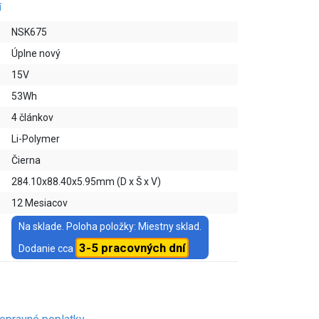
í
NSK675
Úplne nový
15V
53Wh
4 článkov
Li-Polymer
Čierna
284.10x88.40x5.95mm (D x Š x V)
12 Mesiacov
Na sklade. Poloha položky: Miestny sklad.
3-5 pracovných dní
Dodanie cca