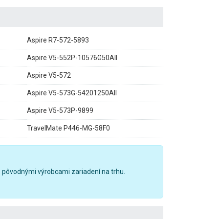
Aspire R7-572-5893
Aspire V5-552P-10576G50AII
Aspire V5-572
Aspire V5-573G-54201250AII
Aspire V5-573P-9899
TravelMate P446-MG-58F0
 pôvodnými výrobcami zariadení na trhu.