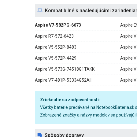
Kompatibilné s nasledujúcimi zariadenia
Aspire V7-582PG-6673
Aspire 
Aspire R7-572-6423
Aspire 
Aspire V5-552P-8483
Aspire 
Aspire V5-572P-4429
Aspire 
Aspire V5-573G-74518G1TAKK
Aspire 
Aspire V7-481P-53334G52AII
Aspire 
Zrieknutie sa zodpovednosti:
Všetky batérie predávané na NotebookBateria.sk 
Zobrazené značky a názvy modelov sa používajú ib
Spôsoby dopravy