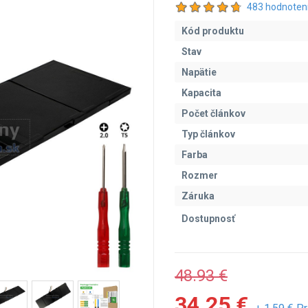
483 hodnoten
Kód produktu
Stav
Napätie
Kapacita
Počet článkov
Typ článkov
Farba
Rozmer
Záruka
Dostupnosť
48.93 €
34.25 €