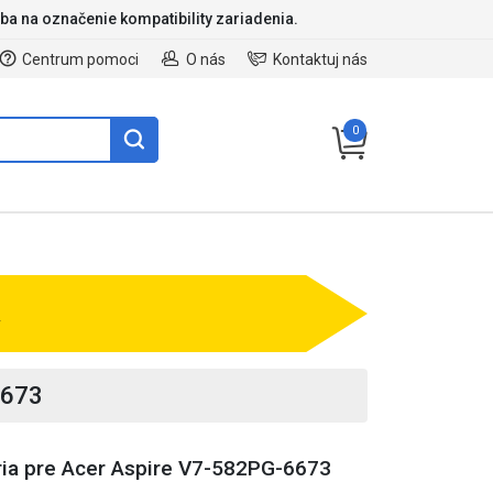
ba na označenie kompatibility zariadenia.
Centrum pomoci
O nás
Kontaktuj nás
0
v
6673
ria pre Acer Aspire V7-582PG-6673