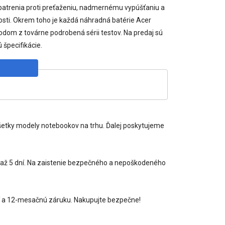
opatrenia proti preťaženiu, nadmernému vypúšťaniu a
osti. Okrem toho je každá náhradná batérie Acer
om z továrne podrobená sérii testov. Na predaj sú
 špecifikácie.
šetky modely notebookov na trhu. Ďalej poskytujeme
3 až 5 dní. Na zaistenie bezpečného a nepoškodeného
azí a 12-mesačnú záruku. Nakupujte bezpečne!