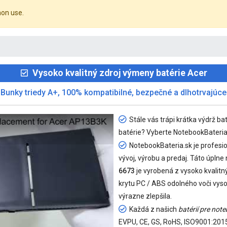
mon use.
Vysoko kvalitný zdroj výmeny batérie Acer
Bunky triedy A+, 100% kompatibilné, bezpečné a dlhotrvajúce
Stále vás trápi krátka výdrž 
batérie? Vyberte NotebookBateria.
NotebookBateria.sk je profesion
vývoj, výrobu a predaj. Táto úplne
6673
je vyrobená z vysoko kvalitn
krytu PC / ABS odolného voči vyso
výrazne zlepšila.
Každá z našich
batérií pre no
EVPU, CE, GS, RoHS, ISO9001:2015 