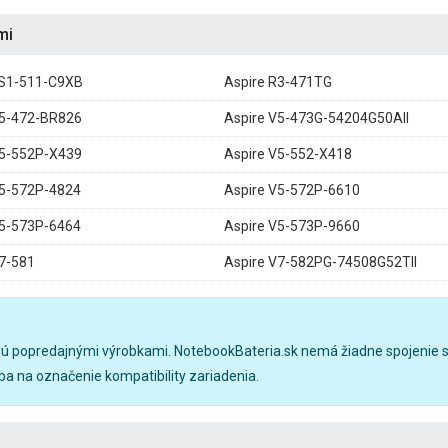
mi
ES1-511-C9XB
Aspire R3-471TG
V5-472-BR826
Aspire V5-473G-54204G50AII
V5-552P-X439
Aspire V5-552-X418
V5-572P-4824
Aspire V5-572P-6610
V5-573P-6464
Aspire V5-573P-9660
V7-581
Aspire V7-582PG-74508G52TII
sú popredajnými výrobkami. NotebookBateria.sk nemá žiadne spojenie s
a na označenie kompatibility zariadenia.