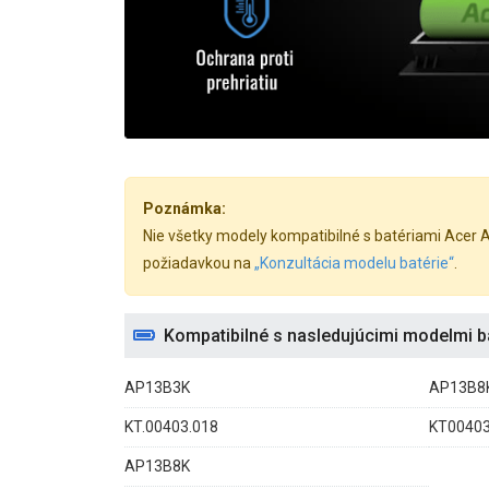
Poznámka:
Nie všetky modely kompatibilné s batériami Acer As
požiadavkou na
„Konzultácia modelu batérie“
.
Kompatibilné s nasledujúcimi modelmi ba
AP13B3K
AP13B8K
KT.00403.018
KT0040
AP13B8K