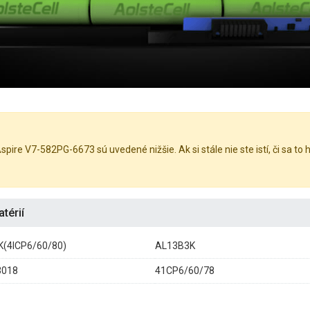
pire V7-582PG-6673 sú uvedené nižšie. Ak si stále nie ste istí, či sa to 
térií
(4ICP6/60/80)
AL13B3K
3018
41CP6/60/78