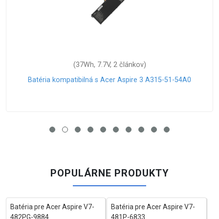
7Wh, 7.7V, 2 článkov)
(3
ilná s Acer Aspire 3 A315-51-54A0
Batéria kompat
POPULÁRNE PRODUKTY
Batéria pre Acer Aspire V7-
Batéria pre Acer Aspire V7-
482PG-9884
481P-6833