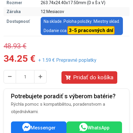
Rozmer
263.74x24.40x17.50mm (D x Š x V)
Záruka
12 Mesiacov
Dostupnosť
Na sklade. Poloha položky: Miestny sklad.
3-5 pracovných dní
Dodanie cca
48.93 €
34.25 €
+ 1.59 € Prepravné poplatky
Pridať do košíka
Potrebujete poradiť s výberom batérie?
Rýchla pomoc s kompatibilitou, poradenstvom a
objednávkami.
Messenger
WhatsApp