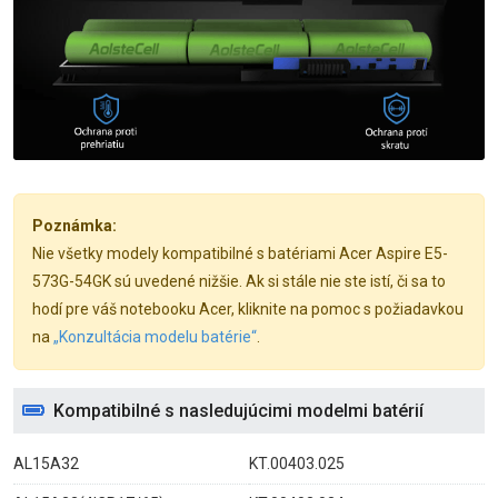
Poznámka:
Nie všetky modely kompatibilné s batériami Acer Aspire E5-
573G-54GK sú uvedené nižšie. Ak si stále nie ste istí, či sa to
hodí pre váš notebooku Acer, kliknite na pomoc s požiadavkou
na
„Konzultácia modelu batérie“
.
Kompatibilné s nasledujúcimi modelmi batérií
AL15A32
KT.00403.025