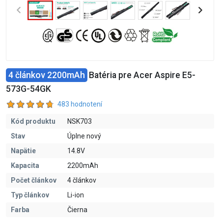
4 článkov 2200mAh
Batéria pre Acer Aspire E5-
573G-54GK
483 hodnotení
Kód produktu
NSK703
Stav
Úplne nový
Napätie
14.8V
Kapacita
2200mAh
Počet článkov
4 článkov
Typ článkov
Li-ion
Farba
Čierna