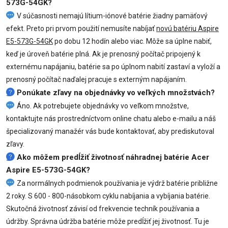
573G-54GK?
V súčasnosti nemajú lítium-iónové batérie žiadny pamäťový
efekt. Preto pri prvom použití nemusíte nabíjať
novú batériu Aspire
E5-573G-54GK
po dobu 12 hodín alebo viac. Môže sa úplne nabiť,
keď je úroveň batérie plná. Ak je prenosný počítač pripojený k
externému napájaniu, batérie sa po úplnom nabití zastaví a vyloží a
prenosný počítač naďalej pracuje s externým napájaním.
Ponúkate zľavy na objednávky vo veľkých množstvách?
Áno. Ak potrebujete objednávky vo veľkom množstve,
kontaktujte nás prostredníctvom online chatu alebo e-mailu a náš
špecializovaný manažér vás bude kontaktovať, aby prediskutoval
zľavy.
Ako môžem predĺžiť životnosť náhradnej batérie Acer
Aspire E5-573G-54GK?
Za normálnych podmienok používania je výdrž batérie približne
2 roky. S 600 - 800-násobkom cyklu nabíjania a vybíjania batérie.
Skutočná životnosť závisí od frekvencie techník používania a
údržby. Správna údržba batérie môže predĺžiť jej životnosť. Tu je