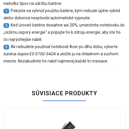
niekoľko tipov na údržbu batérie:
Pokúste sa vyhnúť použitiu batérie, kým nebude úplne vybitá
1
alebo dokonca nespôsobí automatické vypnutie.
Keď úroveň batérie dosiahne asi 20%, umiestnite notebooku do
2
„režimu úspory energie“ a pripojte ho k zdroju energie, aby ste ho
čo najrýchlejšie nabili.
Ak nebudete používať notebook Acer po dlhú dobu, vyberte
3
batéria Aspire E5-573G-54GK
a uložte ju na chladnom a suchom
mieste. Nezabudnite ho nabiť najmenej každé tri mesiace.
SÚVISIACE PRODUKTY