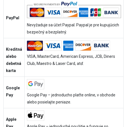
PayPal
Nevyžaduje sa účet Paypal. Paypal je pre kupujúcich
bezpečný a bezplatný.
Kreditná
alebo
VISA, MasterCard, American Express, JCB, Diners
debetná
Club, Maestro & Laser Card, atď.
karta
Google
Pay
Google Pay – jednoducho plaťte online, v obchode
alebo posielajte peniaze.
Apple
Pay
Apple Pay – jednoduché použitie a funguje so