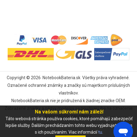
Copyright ©
2026
NotebookBateria.sk
Všetky práva vyhradené.
Označené ochranné známky a značky sú majetkom príslušných
vlastníkov.
NotebookBateria.sk nie je pridružená k žiadnej značke OEM.
Zobrazené značky a názvy modelov sa používajú iba na označenie
Na vašom súkromí nám záleží
kompatibility zariadenia.
Táto webová stránka používa cookies, ktoré pomáhajú zabezpečiť
lepšie služby. Ďalším prechádzaním tohto webu vyjadrujete súhlas
s ich používaním. Viac informácií
tu
.