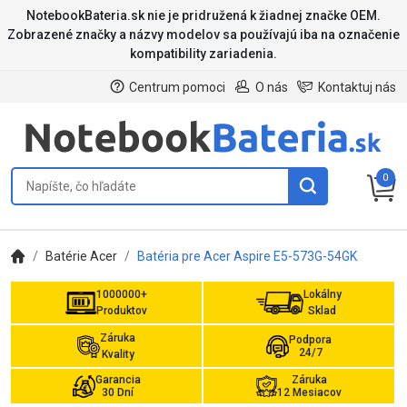
NotebookBateria.sk nie je pridružená k žiadnej značke OEM.
Zobrazené značky a názvy modelov sa používajú iba na označenie
kompatibility zariadenia.
Centrum pomoci
O nás
Kontaktuj nás
0
Batérie Acer
Batéria pre Acer Aspire E5-573G-54GK
1000000+
Lokálny
Produktov
Sklad
Záruka
Podpora
24/7
Kvality
Garancia
Záruka
30 Dní
12 Mesiacov