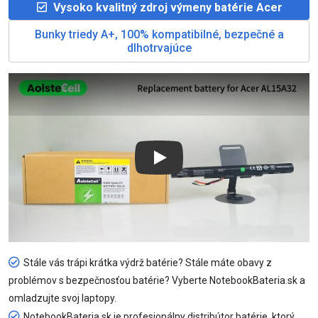
Vysoko kvalitný zdroj výmeny batérie Acer
Bunky triedy A+, 100% kompatibilné, bezpečné a
dlhotrvajúce
Play
Stále vás trápi krátka výdrž batérie? Stále máte obavy z
problémov s bezpečnosťou batérie? Vyberte NotebookBateria.sk a
omladzujte svoj laptopy.
NotebookBateria.sk je profesionálny distribútor batérie, ktorý