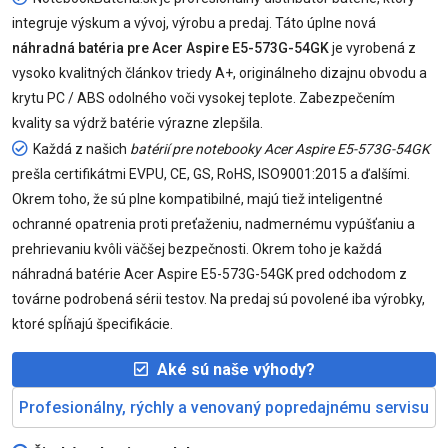
integruje výskum a vývoj, výrobu a predaj. Táto úplne nová
náhradná batéria pre Acer Aspire E5-573G-54GK
je vyrobená z
vysoko kvalitných článkov triedy A+, originálneho dizajnu obvodu a
krytu PC / ABS odolného voči vysokej teplote. Zabezpečením
kvality sa výdrž batérie výrazne zlepšila.
Každá z našich
batérií pre notebooky Acer Aspire E5-573G-54GK
prešla certifikátmi EVPU, CE, GS, RoHS, ISO9001:2015 a ďalšími.
Okrem toho, že sú plne kompatibilné, majú tiež inteligentné
ochranné opatrenia proti preťaženiu, nadmernému vypúšťaniu a
prehrievaniu kvôli väčšej bezpečnosti. Okrem toho je každá
náhradná batérie Acer Aspire E5-573G-54GK pred odchodom z
továrne podrobená sérii testov. Na predaj sú povolené iba výrobky,
ktoré spĺňajú špecifikácie.
Aké sú naše výhody?
Profesionálny, rýchly a venovaný popredajnému servisu