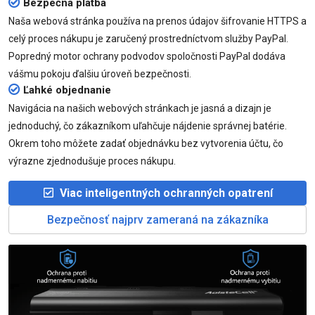
Bezpečná platba
Naša webová stránka používa na prenos údajov šifrovanie HTTPS a
celý proces nákupu je zaručený prostredníctvom služby PayPal.
Popredný motor ochrany podvodov spoločnosti PayPal dodáva
vášmu pokoju ďalšiu úroveň bezpečnosti.
Ľahké objednanie
Navigácia na našich webových stránkach je jasná a dizajn je
jednoduchý, čo zákazníkom uľahčuje nájdenie správnej batérie.
Okrem toho môžete zadať objednávku bez vytvorenia účtu, čo
výrazne zjednodušuje proces nákupu.
Viac inteligentných ochranných opatrení
Bezpečnosť najprv zameraná na zákazníka