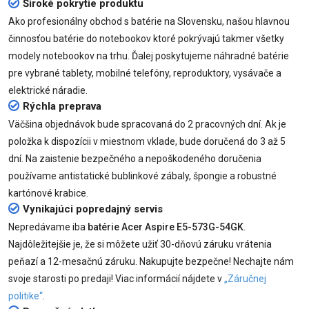
Široké pokrytie produktu
Ako profesionálny obchod s batérie na Slovensku, našou hlavnou
činnosťou batérie do notebookov ktoré pokrývajú takmer všetky
modely notebookov na trhu. Ďalej poskytujeme náhradné batérie
pre vybrané tablety, mobilné telefóny, reproduktory, vysávače a
elektrické náradie.
Rýchla preprava
Väčšina objednávok bude spracovaná do 2 pracovných dní. Ak je
položka k dispozícii v miestnom vklade, bude doručená do 3 až 5
dní. Na zaistenie bezpečného a nepoškodeného doručenia
používame antistatické bublinkové zábaly, špongie a robustné
kartónové krabice.
Vynikajúci popredajný servis
Nepredávame iba
batérie Acer Aspire E5-573G-54GK
.
Najdôležitejšie je, že si môžete užiť 30-dňovú záruku vrátenia
peňazí a 12-mesačnú záruku. Nakupujte bezpečne! Nechajte nám
svoje starosti po predaji! Viac informácií nájdete v
„Záručnej
politike“
.