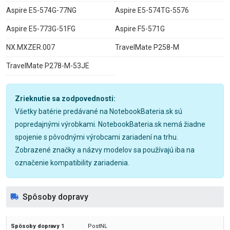
Aspire E5-574G-77NG
Aspire E5-574TG-5576
Aspire E5-773G-51FG
Aspire F5-571G
NX.MXZER.007
TravelMate P258-M
TravelMate P278-M-53JE
Zrieknutie sa zodpovednosti:
Všetky batérie predávané na NotebookBateria.sk sú
popredajnými výrobkami. NotebookBateria.sk nemá žiadne
spojenie s pôvodnými výrobcami zariadení na trhu.
Zobrazené značky a názvy modelov sa používajú iba na
označenie kompatibility zariadenia.
Spôsoby dopravy
PostNL