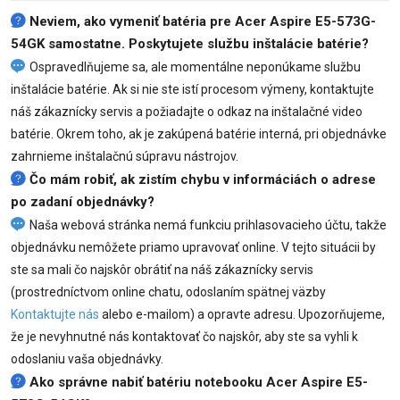
Neviem, ako vymeniť
batéria pre Acer Aspire E5-573G-
54GK
samostatne. Poskytujete službu inštalácie batérie?
Ospravedlňujeme sa, ale momentálne neponúkame službu
inštalácie batérie. Ak si nie ste istí procesom výmeny, kontaktujte
náš zákaznícky servis a požiadajte o odkaz na inštalačné video
batérie. Okrem toho, ak je zakúpená batérie interná, pri objednávke
zahrnieme inštalačnú súpravu nástrojov.
Čo mám robiť, ak zistím chybu v informáciách o adrese
po zadaní objednávky?
Naša webová stránka nemá funkciu prihlasovacieho účtu, takže
objednávku nemôžete priamo upravovať online. V tejto situácii by
ste sa mali čo najskôr obrátiť na náš zákaznícky servis
(prostredníctvom online chatu, odoslaním spätnej väzby
Kontaktujte nás
alebo e-mailom) a opravte adresu. Upozorňujeme,
že je nevyhnutné nás kontaktovať čo najskôr, aby ste sa vyhli k
odoslaniu vaša objednávky.
Ako správne nabiť batériu notebooku Acer Aspire E5-