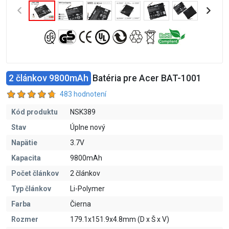
2 článkov 9800mAh
Batéria pre Acer BAT-1001
483 hodnotení
Kód produktu
NSK389
Stav
Úplne nový
Napätie
3.7V
Kapacita
9800mAh
Počet článkov
2 článkov
Typ článkov
Li-Polymer
Farba
Čierna
Rozmer
179.1x151.9x4.8mm (D x Š x V)