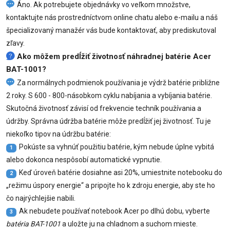
Áno. Ak potrebujete objednávky vo veľkom množstve,
kontaktujte nás prostredníctvom online chatu alebo e-mailu a náš
špecializovaný manažér vás bude kontaktovať, aby prediskutoval
zľavy.
Ako môžem predĺžiť životnosť náhradnej batérie Acer
BAT-1001?
Za normálnych podmienok používania je výdrž batérie približne
2 roky. S 600 - 800-násobkom cyklu nabíjania a vybíjania batérie.
Skutočná životnosť závisí od frekvencie techník používania a
údržby. Správna údržba batérie môže predĺžiť jej životnosť. Tu je
niekoľko tipov na údržbu batérie:
Pokúste sa vyhnúť použitiu batérie, kým nebude úplne vybitá
1
alebo dokonca nespôsobí automatické vypnutie.
Keď úroveň batérie dosiahne asi 20%, umiestnite notebooku do
2
„režimu úspory energie“ a pripojte ho k zdroju energie, aby ste ho
čo najrýchlejšie nabili.
Ak nebudete používať notebook Acer po dlhú dobu, vyberte
3
batéria BAT-1001
a uložte ju na chladnom a suchom mieste.