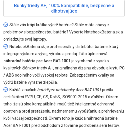
Bunky triedy A+, 100% kompatibilné, bezpečné a
dlhotrvajúce
Stále vás trápi krátka výdrž batérie? Stále máte obavy z
problémov s bezpečnosťou batérie? Vyberte NotebookBateria.sk a
omladzujte svoj laptopy.
NotebookBateria.sk je profesionálny distribútor batérie, ktorý
integruje výskum a vývoj, výrobu a predaj. Táto úplne nová
náhradná batéria pre Acer BAT-1001
je vyrobená z vysoko
kvalitných článkov triedy A+, originálneho dizajnu obvodu a krytu PC
/ ABS odolného voči vysokej teplote. Zabezpečením kvality sa
výdrž batérie výrazne zlepšila.
Každá z našich
batérií pre notebooky Acer BAT-1001
prešla
certifikátmi EVPU, CE, GS, RoHS, ISO9001:2015 a ďalšími. Okrem
toho, že sú plne kompatibilné, majú tiež inteligentné ochranné
opatrenia proti preťaženiu, nadmernému vypúšťaniu a prehrievaniu
kvôli väčšej bezpečnosti. Okrem toho je každá náhradná batérie
Acer BAT-1001 pred odchodom z továrne podrobená sérii testov.