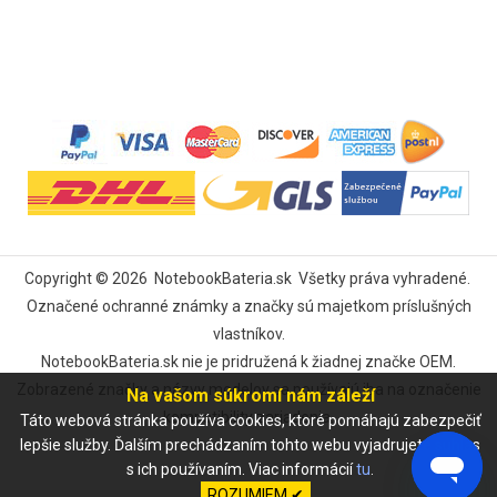
Copyright ©
2026
NotebookBateria.sk
Všetky práva vyhradené.
Označené ochranné známky a značky sú majetkom príslušných
vlastníkov.
NotebookBateria.sk nie je pridružená k žiadnej značke OEM.
Zobrazené značky a názvy modelov sa používajú iba na označenie
Na vašom súkromí nám záleží
kompatibility zariadenia.
Táto webová stránka používa cookies, ktoré pomáhajú zabezpečiť
lepšie služby. Ďalším prechádzaním tohto webu vyjadrujete súhlas
s ich používaním. Viac informácií
tu
.
ROZUMIEM ✔