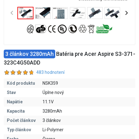
3 článkov 3280mAh
Batéria pre Acer Aspire S3-371-
323C4G50ADD
483 hodnotení
Kód produktu
NSK359
Stav
Úplne nový
Napätie
11.1V
Kapacita
3280mAh
Počet článkov
3 článkov
Typ článkov
Li-Polymer