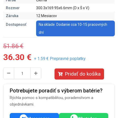
Farba
Čierna
Rozmer
300.3x169.95x6.6mm (D x Š x V)
Záruka
12 Mesiacov
Dostupnosť
Na sklade. Dodanie cca 10-15 pracovných
dní
51.86 €
36.30 €
+ 1.59 € Prepravné poplatky
Pridať do košíka
Potrebujete poradiť s výberom batérie?
Rýchla pomoc s kompatibilitou, poradenstvom a
objednávkami.