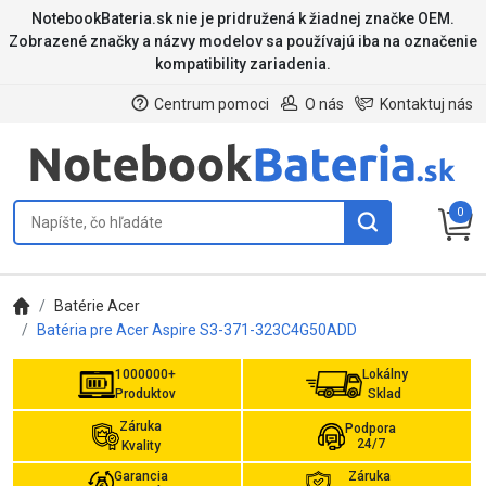
NotebookBateria.sk nie je pridružená k žiadnej značke OEM.
Zobrazené značky a názvy modelov sa používajú iba na označenie
kompatibility zariadenia.
Centrum pomoci
O nás
Kontaktuj nás
0
Batérie Acer
Batéria pre Acer Aspire S3-371-323C4G50ADD
1000000+
Lokálny
Produktov
Sklad
Záruka
Podpora
24/7
Kvality
Garancia
Záruka