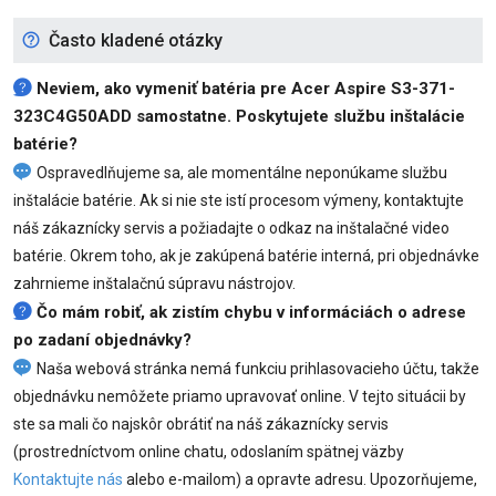
Často kladené otázky
Neviem, ako vymeniť
batéria pre Acer Aspire S3-371-
323C4G50ADD
samostatne. Poskytujete službu inštalácie
batérie?
Ospravedlňujeme sa, ale momentálne neponúkame službu
inštalácie batérie. Ak si nie ste istí procesom výmeny, kontaktujte
náš zákaznícky servis a požiadajte o odkaz na inštalačné video
batérie. Okrem toho, ak je zakúpená batérie interná, pri objednávke
zahrnieme inštalačnú súpravu nástrojov.
Čo mám robiť, ak zistím chybu v informáciách o adrese
po zadaní objednávky?
Naša webová stránka nemá funkciu prihlasovacieho účtu, takže
objednávku nemôžete priamo upravovať online. V tejto situácii by
ste sa mali čo najskôr obrátiť na náš zákaznícky servis
(prostredníctvom online chatu, odoslaním spätnej väzby
Kontaktujte nás
alebo e-mailom) a opravte adresu. Upozorňujeme,