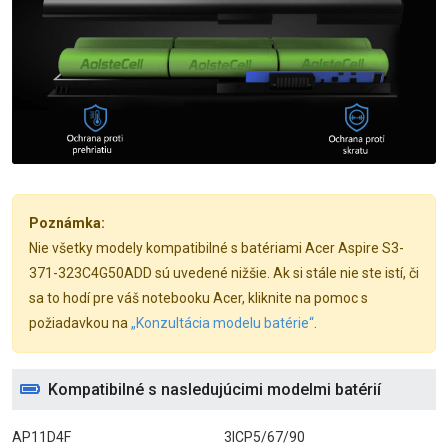
Poznámka:
Nie všetky modely kompatibilné s batériami Acer Aspire S3-
371-323C4G50ADD sú uvedené nižšie. Ak si stále nie ste istí, či
sa to hodí pre váš notebooku Acer, kliknite na pomoc s
požiadavkou na
„Konzultácia modelu batérie“
.
Kompatibilné s nasledujúcimi modelmi batérií
AP11D4F
3ICP5/67/90