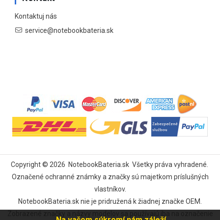
Kontaktuj nás
service@notebookbateria.sk
Copyright ©
2026
NotebookBateria.sk
Všetky práva vyhradené.
Označené ochranné známky a značky sú majetkom príslušných
vlastníkov.
NotebookBateria.sk nie je pridružená k žiadnej značke OEM.
Zobrazené značky a názvy modelov sa používajú iba na označenie
Na vašom súkromí nám záleží