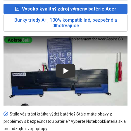
Vysoko kvalitný zdroj výmeny batérie Acer
Bunky triedy A+, 100% kompatibilné, bezpečné a
dlhotrvajúce
Play
Stále vás trápi krátka výdrž batérie? Stále máte obavy z
problémov s bezpečnosťou batérie? Vyberte NotebookBateria.sk a
omladzujte svoj laptopy.