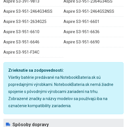
Aspire S3-391-9813
Aspire S3-951-2364G34ISS
Aspire S3-951-2464G34ISS
Aspire S3-951-2464G52NSS
Aspire S3-951-2634G25
Aspire S3-951-6601
Aspire S3-951-6610
Aspire S3-951-6636
Aspire S3-951-6646
Aspire S3-951-6690
Aspire S3-951-F34C
Zrieknutie sa zodpovednosti:
Všetky batérie predávané na NotebookBateria.sk sú
popredajnými výrobkami. NotebookBateria.sk nemá žiadne
spojenie s pôvodnými výrobcami zariadení na trhu.
Zobrazené značky a názvy modelov sa používajú iba na
označenie kompatibility zariadenia.
Spôsoby dopravy