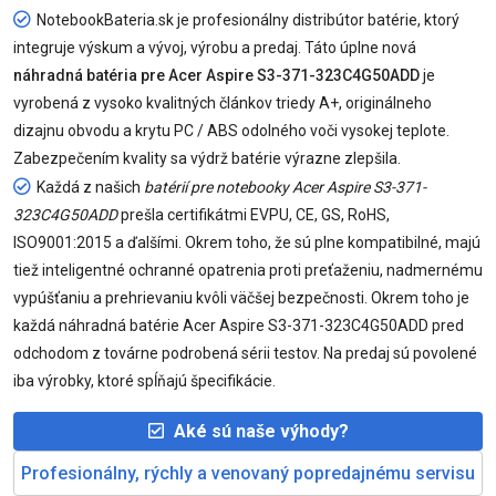
NotebookBateria.sk je profesionálny distribútor batérie, ktorý
integruje výskum a vývoj, výrobu a predaj. Táto úplne nová
náhradná batéria pre Acer Aspire S3-371-323C4G50ADD
je
vyrobená z vysoko kvalitných článkov triedy A+, originálneho
dizajnu obvodu a krytu PC / ABS odolného voči vysokej teplote.
Zabezpečením kvality sa výdrž batérie výrazne zlepšila.
Každá z našich
batérií pre notebooky Acer Aspire S3-371-
323C4G50ADD
prešla certifikátmi EVPU, CE, GS, RoHS,
ISO9001:2015 a ďalšími. Okrem toho, že sú plne kompatibilné, majú
tiež inteligentné ochranné opatrenia proti preťaženiu, nadmernému
vypúšťaniu a prehrievaniu kvôli väčšej bezpečnosti. Okrem toho je
každá náhradná batérie Acer Aspire S3-371-323C4G50ADD pred
odchodom z továrne podrobená sérii testov. Na predaj sú povolené
iba výrobky, ktoré spĺňajú špecifikácie.
Aké sú naše výhody?
Profesionálny, rýchly a venovaný popredajnému servisu