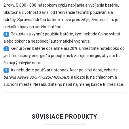
2 roky. S 600 - 800-násobkom cyklu nabíjania a vybíjania batérie.
Skutočná životnosť závisí od frekvencie techník používania a
údržby. Správna údržba batérie môže predĺžiť jej životnosť. Tu je
niekoľko tipov na údržbu batérie:
Pokúste sa vyhnúť použitiu batérie, kým nebude úplne vybitá
1
alebo dokonca nespôsobí automatické vypnutie.
Keď úroveň batérie dosiahne asi 20%, umiestnite notebooku do
2
„režimu úspory energie“ a pripojte ho k zdroju energie, aby ste ho
čo najrýchlejšie nabili.
Ak nebudete používať notebook Acer po dlhú dobu, vyberte
3
batéria Aspire S3-371-323C4G50ADD
a uložte ju na chladnom a
suchom mieste. Nezabudnite ho nabiť najmenej každé tri mesiace.
SÚVISIACE PRODUKTY