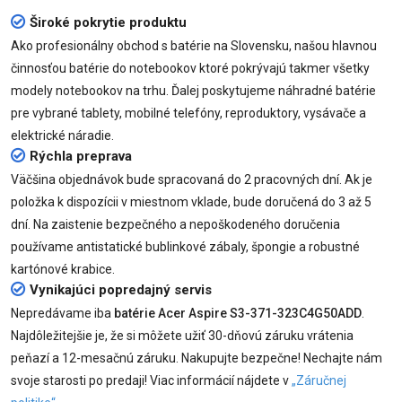
Široké pokrytie produktu
Ako profesionálny obchod s batérie na Slovensku, našou hlavnou
činnosťou batérie do notebookov ktoré pokrývajú takmer všetky
modely notebookov na trhu. Ďalej poskytujeme náhradné batérie
pre vybrané tablety, mobilné telefóny, reproduktory, vysávače a
elektrické náradie.
Rýchla preprava
Väčšina objednávok bude spracovaná do 2 pracovných dní. Ak je
položka k dispozícii v miestnom vklade, bude doručená do 3 až 5
dní. Na zaistenie bezpečného a nepoškodeného doručenia
používame antistatické bublinkové zábaly, špongie a robustné
kartónové krabice.
Vynikajúci popredajný servis
Nepredávame iba
batérie Acer Aspire S3-371-323C4G50ADD
.
Najdôležitejšie je, že si môžete užiť 30-dňovú záruku vrátenia
peňazí a 12-mesačnú záruku. Nakupujte bezpečne! Nechajte nám
svoje starosti po predaji! Viac informácií nájdete v
„Záručnej