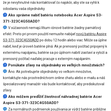
že je nevyhnutné nás kontaktovať čo najskôr, aby ste sa vyhli k
odoslaniu vaša objednávky.
Ako správne nabiť batériu notebooku Acer Aspire S3-
371-323C4G50ADD?
V súčasnosti nemajú lítium-iónové batérie žiadny pamäťový
efekt. Preto pri prvom použití nemusíte nabíjať
novú batériu Aspire
S3-371-323C4G50ADD
po dobu 12 hodín alebo viac. Môže sa úplne
nabiť, keď je úroveň batérie plná. Ak je prenosný počítač pripojený k
externému napájaniu, batérie sa po úplnom nabití zastaví a vyloží a
prenosný počítač naďalej pracuje s externým napájaním.
Ponúkate zľavy na objednávky vo veľkých množstvách?
Áno. Ak potrebujete objednávky vo veľkom množstve,
kontaktujte nás prostredníctvom online chatu alebo e-mailu a náš
špecializovaný manažér vás bude kontaktovať, aby prediskutoval
zľavy.
Ako môžem predĺžiť životnosť náhradnej batérie Acer
Aspire S3-371-323C4G50ADD?
Za normálnych podmienok používania je výdrž batérie približne