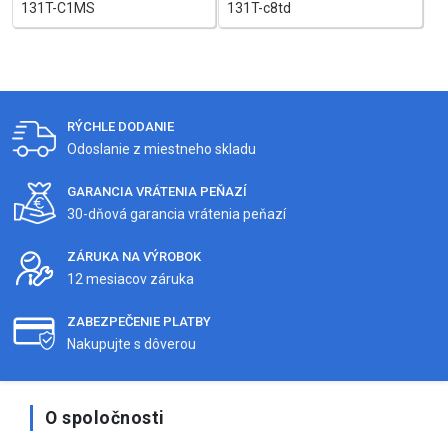
131T-C1MS
131T-c8td
RÝCHLE DODANIE
Odoslanie z miestneho skladu
GARANCIA VRÁTENIA PEŇAZÍ
30-dňová garancia vrátenia peňazí
ZÁRUKA NA VÝROBOK
12 mesiacov záruka
ZABEZPEČENIE PLATBY
Nakupujte s dôverou
O spoločnosti