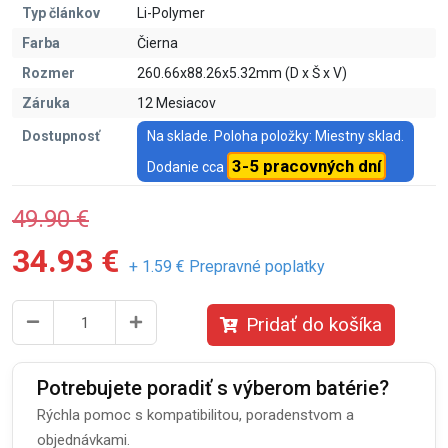
Typ článkov
Li-Polymer
Farba
Čierna
Rozmer
260.66x88.26x5.32mm (D x Š x V)
Záruka
12 Mesiacov
Dostupnosť
Na sklade. Poloha položky: Miestny sklad.
3-5 pracovných dní
Dodanie cca
49.90 €
34.93 €
+ 1.59 € Prepravné poplatky
Pridať do košíka
Potrebujete poradiť s výberom batérie?
Rýchla pomoc s kompatibilitou, poradenstvom a
objednávkami.