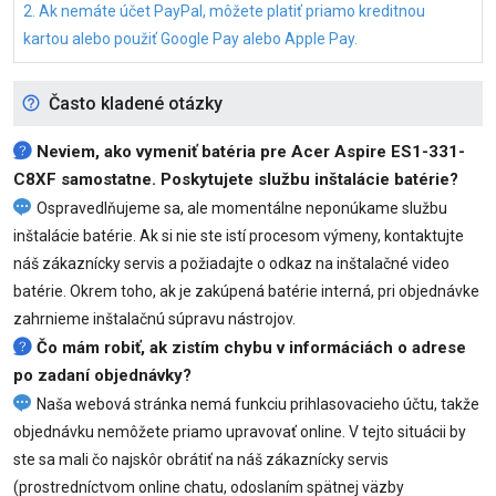
2. Ak nemáte účet PayPal, môžete platiť priamo kreditnou
kartou alebo použiť Google Pay alebo Apple Pay.
Často kladené otázky
Neviem, ako vymeniť
batéria pre Acer Aspire ES1-331-
C8XF
samostatne. Poskytujete službu inštalácie batérie?
Ospravedlňujeme sa, ale momentálne neponúkame službu
inštalácie batérie. Ak si nie ste istí procesom výmeny, kontaktujte
náš zákaznícky servis a požiadajte o odkaz na inštalačné video
batérie. Okrem toho, ak je zakúpená batérie interná, pri objednávke
zahrnieme inštalačnú súpravu nástrojov.
Čo mám robiť, ak zistím chybu v informáciách o adrese
po zadaní objednávky?
Naša webová stránka nemá funkciu prihlasovacieho účtu, takže
objednávku nemôžete priamo upravovať online. V tejto situácii by
ste sa mali čo najskôr obrátiť na náš zákaznícky servis
(prostredníctvom online chatu, odoslaním spätnej väzby