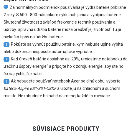
Za normálnych podmienok používania je výdrž batérie približne
2 roky. S 600 - 800-násobkom cyklu nabíjania a vybíjania batérie.
Skutočná životnosť závisí od frekvencie techník používania a
údržby. Správna údržba batérie môže predĺžiť jej životnosť. Tu je
niekoľko tipov na údržbu batérie:
Pokúste sa vyhnúť použitiu batérie, kým nebude úplne vybitá
1
alebo dokonca nespôsobí automatické vypnutie.
Keď úroveň batérie dosiahne asi 20%, umiestnite notebooku do
2
„režimu úspory energie“ a pripojte ho k zdroju energie, aby ste ho
čo najrýchlejšie nabili.
Ak nebudete používať notebook Acer po dlhú dobu, vyberte
3
batéria Aspire ES1-331-C8XF
a uložte ju na chladnom a suchom
mieste. Nezabudnite ho nabiť najmenej každé tri mesiace.
SÚVISIACE PRODUKTY