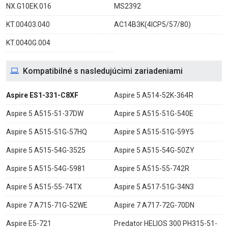
NX.G10EK.016
MS2392
KT.00403.040
AC14B3K(4ICP5/57/80)
KT.0040G.004
Kompatibilné s nasledujúcimi zariadeniami
Aspire ES1-331-C8XF
Aspire 5 A514-52K-364R
Aspire 5 A515-51-37DW
Aspire 5 A515-51G-540E
Aspire 5 A515-51G-57HQ
Aspire 5 A515-51G-59Y5
Aspire 5 A515-54G-3525
Aspire 5 A515-54G-50ZY
Aspire 5 A515-54G-5981
Aspire 5 A515-55-742R
Aspire 5 A515-55-74TX
Aspire 5 A517-51G-34N3
Aspire 7 A715-71G-52WE
Aspire 7 A717-72G-70DN
Aspire E5-721
Predator HELIOS 300 PH315-51-