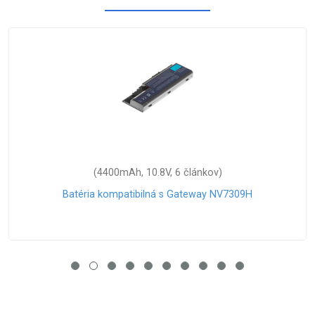
(6600mAh, 11.1V , 9 článkov)
Batéria kompatibilná s Acer UM08b75