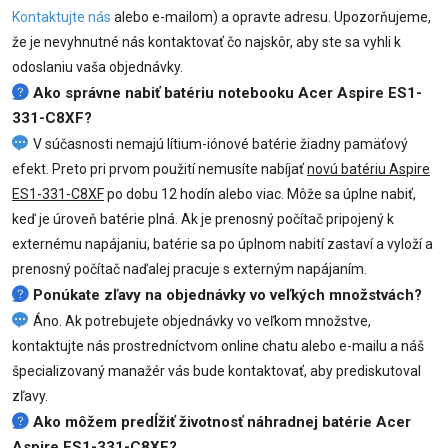
Kontaktujte nás
alebo e-mailom) a opravte adresu. Upozorňujeme,
že je nevyhnutné nás kontaktovať čo najskôr, aby ste sa vyhli k
odoslaniu vaša objednávky.
Ako správne nabiť batériu notebooku Acer Aspire ES1-
331-C8XF?
V súčasnosti nemajú lítium-iónové batérie žiadny pamäťový
efekt. Preto pri prvom použití nemusíte nabíjať
novú batériu Aspire
ES1-331-C8XF
po dobu 12 hodín alebo viac. Môže sa úplne nabiť,
keď je úroveň batérie plná. Ak je prenosný počítač pripojený k
externému napájaniu, batérie sa po úplnom nabití zastaví a vyloží a
prenosný počítač naďalej pracuje s externým napájaním.
Ponúkate zľavy na objednávky vo veľkých množstvách?
Áno. Ak potrebujete objednávky vo veľkom množstve,
kontaktujte nás prostredníctvom online chatu alebo e-mailu a náš
špecializovaný manažér vás bude kontaktovať, aby prediskutoval
zľavy.
Ako môžem predĺžiť životnosť náhradnej batérie Acer
Aspire ES1-331-C8XF?