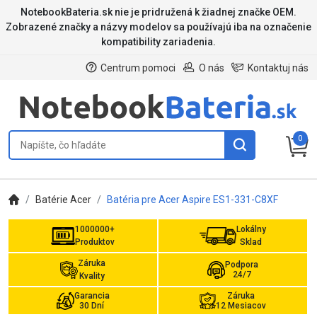
NotebookBateria.sk nie je pridružená k žiadnej značke OEM.
Zobrazené značky a názvy modelov sa používajú iba na označenie
kompatibility zariadenia.
Centrum pomoci
O nás
Kontaktuj nás
0
Batérie Acer
Batéria pre Acer Aspire ES1-331-C8XF
1000000+
Lokálny
Produktov
Sklad
Záruka
Podpora
24/7
Kvality
Garancia
Záruka
30 Dní
12 Mesiacov