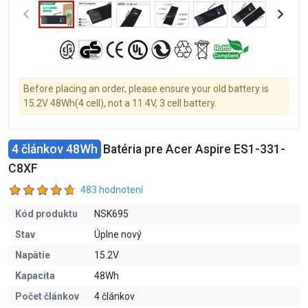
Before placing an order, please ensure your old battery is
15.2V 48Wh(4 cell), not a 11.4V, 3 cell battery.
4 článkov 48Wh
Batéria pre Acer Aspire ES1-331-
C8XF
483 hodnotení
Kód produktu
NSK695
Stav
Úplne nový
Napätie
15.2V
Kapacita
48Wh
Počet článkov
4 článkov