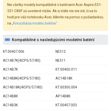
Nie všetky modely kompatibilné s batériami Acer Aspire ES1-
331-C8XF sú uvedené nižšie. Ak si stále nie ste istí, či sa to
hodí pre váš notebooku Acer, kliknite na pomoc s požiadavkou
na
„Konzultácia modelu batérie“
.
Kompatibilné s nasledujúcimi modelmi batérií
KT.00407.006
NE512
AC14B7K(4ICP5/57/80)
NE511
AC14B7K
KT.0040G.011
AC14B8K(4ICP5/57/80)
AC14B18K
AC14B18K(4ICP5/57/80)
KT.0030G.004
AC14B8K
AP14B8K
AC14B3K
KT.00407.003