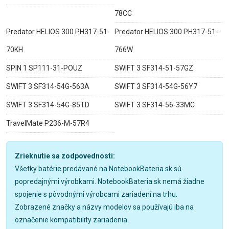
78CC
Predator HELIOS 300 PH317-51-
Predator HELIOS 300 PH317-51-
70KH
766W
SPIN 1 SP111-31-POUZ
SWIFT 3 SF314-51-57GZ
SWIFT 3 SF314-54G-563A
SWIFT 3 SF314-54G-56Y7
SWIFT 3 SF314-54G-85TD
SWIFT 3 SF314-56-33MC
TravelMate P236-M-57R4
Zrieknutie sa zodpovednosti:
Všetky batérie predávané na NotebookBateria.sk sú
popredajnými výrobkami. NotebookBateria.sk nemá žiadne
spojenie s pôvodnými výrobcami zariadení na trhu.
Zobrazené značky a názvy modelov sa používajú iba na
označenie kompatibility zariadenia.