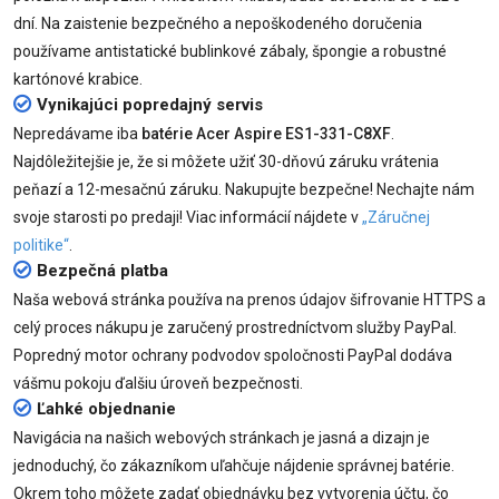
dní. Na zaistenie bezpečného a nepoškodeného doručenia
používame antistatické bublinkové zábaly, špongie a robustné
kartónové krabice.
Vynikajúci popredajný servis
Nepredávame iba
batérie Acer Aspire ES1-331-C8XF
.
Najdôležitejšie je, že si môžete užiť 30-dňovú záruku vrátenia
peňazí a 12-mesačnú záruku. Nakupujte bezpečne! Nechajte nám
svoje starosti po predaji! Viac informácií nájdete v
„Záručnej
politike“
.
Bezpečná platba
Naša webová stránka používa na prenos údajov šifrovanie HTTPS a
celý proces nákupu je zaručený prostredníctvom služby PayPal.
Popredný motor ochrany podvodov spoločnosti PayPal dodáva
vášmu pokoju ďalšiu úroveň bezpečnosti.
Ľahké objednanie
Navigácia na našich webových stránkach je jasná a dizajn je
jednoduchý, čo zákazníkom uľahčuje nájdenie správnej batérie.
Okrem toho môžete zadať objednávku bez vytvorenia účtu, čo