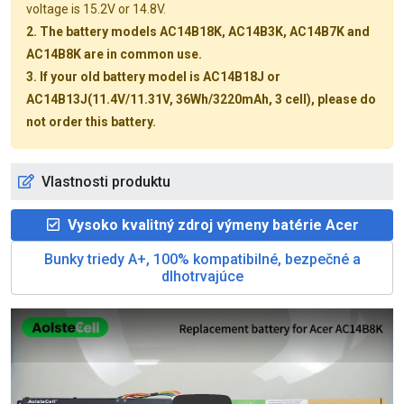
voltage is 15.2V or 14.8V.
2. The battery models AC14B18K, AC14B3K, AC14B7K and
AC14B8K are in common use.
3. If your old battery model is AC14B18J or
AC14B13J(11.4V/11.31V, 36Wh/3220mAh, 3 cell), please do
not order this battery.
Vlastnosti produktu
Vysoko kvalitný zdroj výmeny batérie Acer
Bunky triedy A+, 100% kompatibilné, bezpečné a
dlhotrvajúce