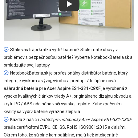
Play
Stále vás trápi krátka výdrž batérie? Stále máte obavy z
problémov s bezpečnosťou batérie? Vyberte NotebookBateria.sk a
omladzujte svoj laptopy.
NotebookBateria.sk je profesionálny distribútor batérie, ktorý
integruje výskum a vývoj, výrobu a predaj. Táto úplne nová
náhradná batéria pre Acer Aspire ES1-331-C8XF
je vyrobená z
vysoko kvalitných článkov triedy A+, originálneho dizajnu obvodu a
krytu PC / ABS odolného voči vysokej teplote. Zabezpečením
kvality sa výdrž batérie výrazne zlepšila.
Každá z našich
batérií pre notebooky Acer Aspire ES1-331-C8XF
prešla certifikátmi EVPU, CE, GS, RoHS, ISO9001:2015 a ďalšími.
Okrem toho, že sú plne kompatibilné, majú tiež inteligentné