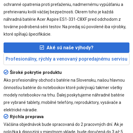
ochranné opatrenia proti preťaženiu, nadmernému vypúšťaniu a
prehrievaniu kvôli väčšej bezpečnosti. Okrem toho je každá
náhradná batérie Acer Aspire ES1-331-C8XF pred odchodom z
továrne podrobená sérii testov. Na predaj sú povolené iba výrobky,
ktoré spĺňajú špecifikácie.
Aké sú naše výhody?
Profesionálny, rýchly a venovaný popredajnému servisu
Široké pokrytie produktu
Ako profesionálny obchod s batérie na Slovensku, našou hlavnou
činnosťou batérie do notebookov ktoré pokrývajú takmer všetky
modely notebookov na trhu. Ďalej poskytujeme náhradné batérie
pre vybrané tablety, mobilné telefóny, reproduktory, vysávače a
elektrické náradie.
Rýchla preprava
Väčšina objednávok bude spracovaná do 2 pracovných dní. Ak je
položka k dispozícii v miestnom vklade, bude doručená do 3 až 5