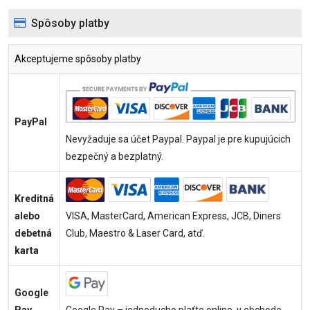
Spôsoby platby
Akceptujeme spôsoby platby
PayPal
Nevyžaduje sa účet Paypal. Paypal je pre kupujúcich
bezpečný a bezplatný.
Kreditná
alebo
VISA, MasterCard, American Express, JCB, Diners
debetná
Club, Maestro & Laser Card, atď.
karta
Google
Pay
Google Pay – jednoducho plaťte online, v obchode